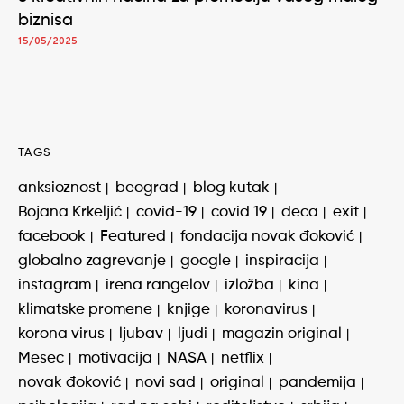
biznisa
15/05/2025
TAGS
anksioznost
beograd
blog kutak
Bojana Krkeljić
covid-19
covid 19
deca
exit
facebook
Featured
fondacija novak đoković
globalno zagrevanje
google
inspiracija
instagram
irena rangelov
izložba
kina
klimatske promene
knjige
koronavirus
korona virus
ljubav
ljudi
magazin original
Mesec
motivacija
NASA
netflix
novak đoković
novi sad
original
pandemija