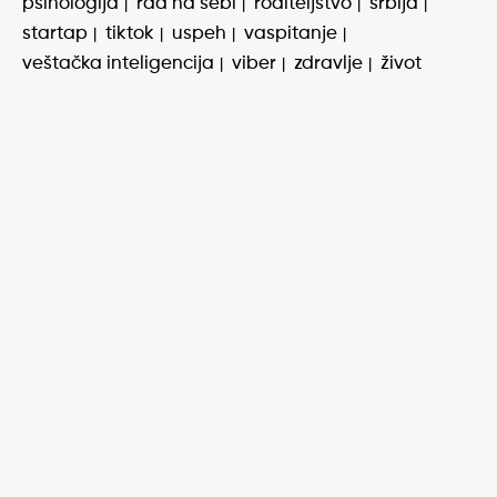
psihologija
rad na sebi
roditeljstvo
srbija
startap
tiktok
uspeh
vaspitanje
veštačka inteligencija
viber
zdravlje
život