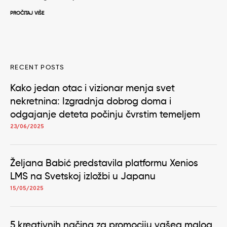
PROČITAJ VIŠE
RECENT POSTS
Kako jedan otac i vizionar menja svet
nekretnina: Izgradnja dobrog doma i
odgajanje deteta počinju čvrstim temeljem
23/06/2025
Željana Babić predstavila platformu Xenios
LMS na Svetskoj izložbi u Japanu
15/05/2025
5 kreativnih načina za promociju vašeg malog