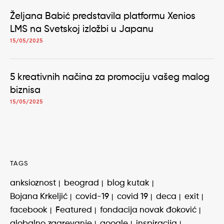
Željana Babić predstavila platformu Xenios
LMS na Svetskoj izložbi u Japanu
15/05/2025
5 kreativnih načina za promociju vašeg malog
biznisa
15/05/2025
TAGS
anksioznost
beograd
blog kutak
Bojana Krkeljić
covid-19
covid 19
deca
exit
facebook
Featured
fondacija novak đoković
globalno zagrevanje
google
inspiracija