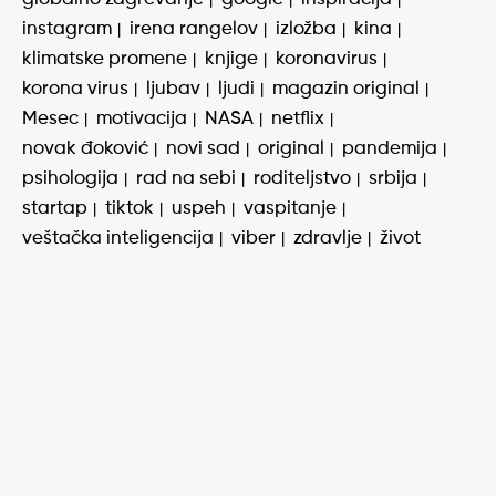
instagram
irena rangelov
izložba
kina
klimatske promene
knjige
koronavirus
korona virus
ljubav
ljudi
magazin original
Mesec
motivacija
NASA
netflix
novak đoković
novi sad
original
pandemija
psihologija
rad na sebi
roditeljstvo
srbija
startap
tiktok
uspeh
vaspitanje
veštačka inteligencija
viber
zdravlje
život