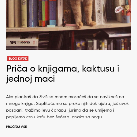
BLOG KUTAK
Priča o knjigama, kaktusu i
jednoj maci
Ako planiraš da živiš sa mnom moraćeš da se navikneš na
mnogo knjiga. Saplitaćemo se preko njih dok ujutru, još uvek
pospani, tražimo levu čarapu, jurimo da se umijemo i
popijemo crnu kafu bez šećera, onako sa nogu.
PROČITAJ VIŠE