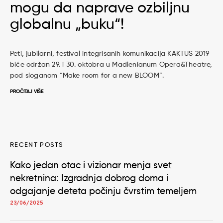
mogu da naprave ozbiljnu
globalnu „buku“!
Peti, jubilarni, festival integrisanih komunikacija KAKTUS 2019
biće održan 29. i 30. oktobra u Madlenianum Opera&Theatre,
pod sloganom “Make room for a new BLOOM”.
PROČITAJ VIŠE
RECENT POSTS
Kako jedan otac i vizionar menja svet
nekretnina: Izgradnja dobrog doma i
odgajanje deteta počinju čvrstim temeljem
23/06/2025