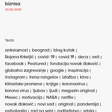
biznisa
15/05/2025
TAGS
anksioznost
beograd
blog kutak
Bojana Krkeljić
covid-19
covid 19
deca
exit
facebook
Featured
fondacija novak đoković
globalno zagrevanje
google
inspiracija
instagram
irena rangelov
izložba
kina
klimatske promene
knjige
koronavirus
korona virus
ljubav
ljudi
magazin original
Mesec
motivacija
NASA
netflix
novak đoković
novi sad
original
pandemija
psihologija
rad na sebi
roditeljstvo
srbija