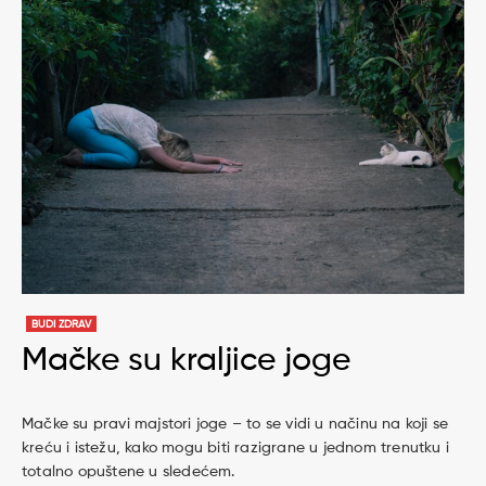
BUDI ZDRAV
Mačke su kraljice joge
Mačke su pravi majstori joge – to se vidi u načinu na koji se
kreću i istežu, kako mogu biti razigrane u jednom trenutku i ​​
totalno opuštene u sledećem.