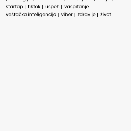
startap
tiktok
uspeh
vaspitanje
veštačka inteligencija
viber
zdravlje
život