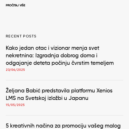
PROČITAJ VIŠE
RECENT POSTS
Kako jedan otac i vizionar menja svet
nekretnina: Izgradnja dobrog doma i
odgajanje deteta počinju čvrstim temeljem
23/06/2025
Željana Babić predstavila platformu Xenios
LMS na Svetskoj izložbi u Japanu
15/05/2025
5 kreativnih načina za promociju vašeg malog