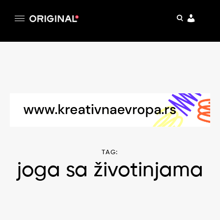
pretraga
Original
Original magazin
Skip
to
content
TAG:
joga sa životinjama