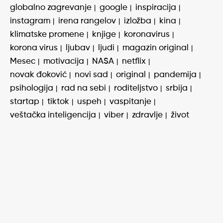
globalno zagrevanje
google
inspiracija
instagram
irena rangelov
izložba
kina
klimatske promene
knjige
koronavirus
korona virus
ljubav
ljudi
magazin original
Mesec
motivacija
NASA
netflix
novak đoković
novi sad
original
pandemija
psihologija
rad na sebi
roditeljstvo
srbija
startap
tiktok
uspeh
vaspitanje
veštačka inteligencija
viber
zdravlje
život