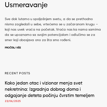
Usmeravanje
Sve dok lutamo u spoljašnjem svetu, a da se prethodno
nismo zagledali u sebe, vrtećemo se u začaranom krugu –
koji nas uvek vraća na početak. Vraća nas ka nama samima
da se upoznamo sa svojim potencijalom i odlučimo se za
smer koji obasjava ono za šta smo rođeni.
PROČITAJ VIŠE
RECENT POSTS
Kako jedan otac i vizionar menja svet
nekretnina: Izgradnja dobrog doma i
odgajanje deteta počinju čvrstim temeljem
23/06/2025