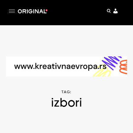
pretraga
Original
Original magazin
Skip
to
content
TAG:
izbori