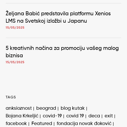
Željana Babić predstavila platformu Xenios
LMS na Svetskoj izložbi u Japanu
15/05/2025
5 kreativnih načina za promociju vašeg malog
biznisa
15/05/2025
TAGS
anksioznost
beograd
blog kutak
Bojana Krkeljić
covid-19
covid 19
deca
exit
facebook
Featured
fondacija novak đoković