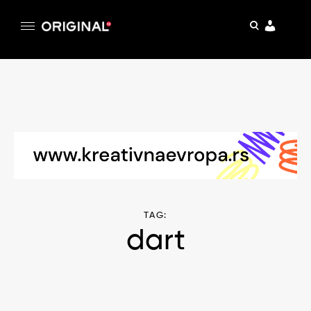
pretraga
Original
Original magazin
Skip
to
content
TAG:
dart