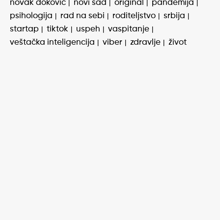
novak đoković
novi sad
original
pandemija
psihologija
rad na sebi
roditeljstvo
srbija
startap
tiktok
uspeh
vaspitanje
veštačka inteligencija
viber
zdravlje
život