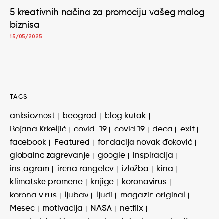
5 kreativnih načina za promociju vašeg malog
biznisa
15/05/2025
TAGS
anksioznost
beograd
blog kutak
Bojana Krkeljić
covid-19
covid 19
deca
exit
facebook
Featured
fondacija novak đoković
globalno zagrevanje
google
inspiracija
instagram
irena rangelov
izložba
kina
klimatske promene
knjige
koronavirus
korona virus
ljubav
ljudi
magazin original
Mesec
motivacija
NASA
netflix