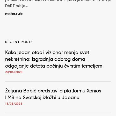
planetarne odbrane od asteroida upisan je u istoriju. Zašto je
DART misija…
PROČITAJ VIŠE
RECENT POSTS
Kako jedan otac i vizionar menja svet
nekretnina: Izgradnja dobrog doma i
odgajanje deteta počinju čvrstim temeljem
23/06/2025
Željana Babić predstavila platformu Xenios
LMS na Svetskoj izložbi u Japanu
15/05/2025