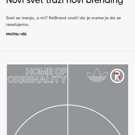
Novi svet traži novi brending
Svet se menja, a mi? ReBrand znači da je vreme je da se
resetujemo.
PROČITAJ VIŠE