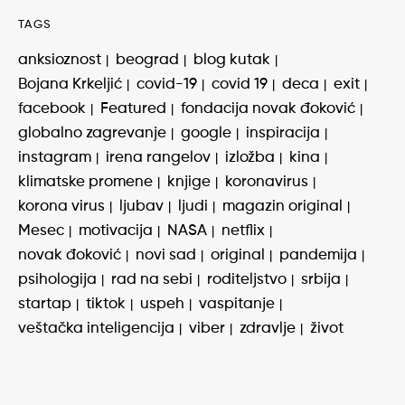
TAGS
anksioznost
beograd
blog kutak
Bojana Krkeljić
covid-19
covid 19
deca
exit
facebook
Featured
fondacija novak đoković
globalno zagrevanje
google
inspiracija
instagram
irena rangelov
izložba
kina
klimatske promene
knjige
koronavirus
korona virus
ljubav
ljudi
magazin original
Mesec
motivacija
NASA
netflix
novak đoković
novi sad
original
pandemija
psihologija
rad na sebi
roditeljstvo
srbija
startap
tiktok
uspeh
vaspitanje
veštačka inteligencija
viber
zdravlje
život