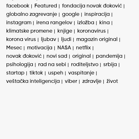
facebook
Featured
fondacija novak đoković
globalno zagrevanje
google
inspiracija
instagram
irena rangelov
izložba
kina
klimatske promene
knjige
koronavirus
korona virus
ljubav
ljudi
magazin original
Mesec
motivacija
NASA
netflix
novak đoković
novi sad
original
pandemija
psihologija
rad na sebi
roditeljstvo
srbija
startap
tiktok
uspeh
vaspitanje
veštačka inteligencija
viber
zdravlje
život