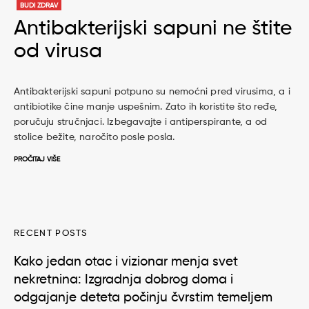
BUDI ZDRAV
Antibakterijski sapuni ne štite
od virusa
Antibakterijski sapuni potpuno su nemoćni pred virusima, a i
antibiotike čine manje uspešnim. Zato ih koristite što ređe,
poručuju stručnjaci. Izbegavajte i antiperspirante, a od
stolice bežite, naročito posle posla.
PROČITAJ VIŠE
RECENT POSTS
Kako jedan otac i vizionar menja svet
nekretnina: Izgradnja dobrog doma i
odgajanje deteta počinju čvrstim temeljem