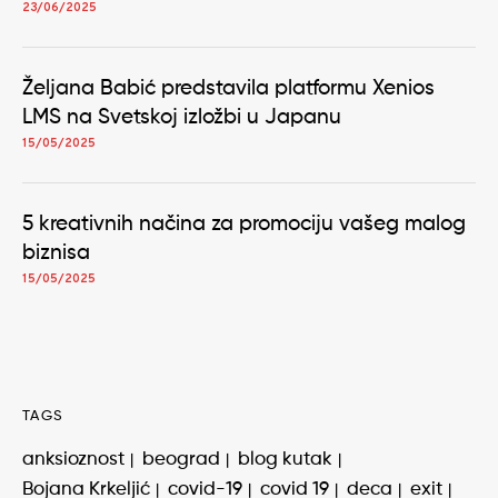
23/06/2025
Željana Babić predstavila platformu Xenios
LMS na Svetskoj izložbi u Japanu
15/05/2025
5 kreativnih načina za promociju vašeg malog
biznisa
15/05/2025
TAGS
anksioznost
beograd
blog kutak
Bojana Krkeljić
covid-19
covid 19
deca
exit