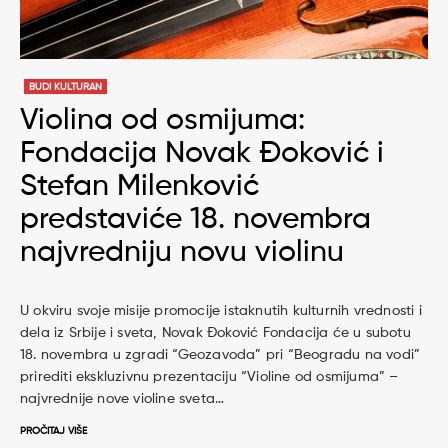
BUDI KULTURAN
Violina od osmijuma:
Fondacija Novak Đoković i
Stefan Milenković
predstaviće 18. novembra
najvredniju novu violinu
U okviru svoje misije promocije istaknutih kulturnih vrednosti i
dela iz Srbije i sveta, Novak Đoković Fondacija će u subotu
18. novembra u zgradi “Geozavoda” pri “Beogradu na vodi”
prirediti ekskluzivnu prezentaciju “Violine od osmijuma” –
najvrednije nove violine sveta…
PROČITAJ VIŠE