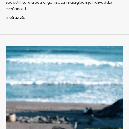
saopštili su u sredu organizatori najuglednije holivudske
svečanosti.
PROČITAJ VIŠE