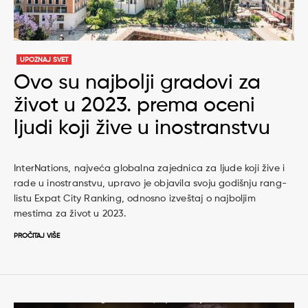
UPOZNAJ SVET
Ovo su najbolji gradovi za
život u 2023. prema oceni
ljudi koji žive u inostranstvu
InterNations, najveća globalna zajednica za ljude koji žive i
rade u inostranstvu, upravo je objavila svoju godišnju rang-
listu Expat City Ranking, odnosno izveštaj o najboljim
mestima za život u 2023.
PROČITAJ VIŠE