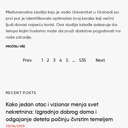
Međunarodna studija koju je vodio Univerzitet u Granadi po
prvi put je identifikovala optimalan broj koraka koji većini
ljudi donosi najveću korist. Ova studija takođe pokazuje da
tempo kojim hodamo može da pruži dodatne pogodnosti na
naše zdravlje.
PROČITAJ VIŠE
Page
Prev
1
2
3
4
5
…
535
Next
navigation
RECENT POSTS
Kako jedan otac i vizionar menja svet
nekretnina: Izgradnja dobrog doma i
odgajanje deteta počinju čvrstim temeljem
23/06/2025