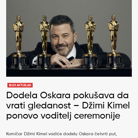
BUDI AKTUELAN
Dodela Oskara pokušava da
vrati gledanost – Džimi Kimel
ponovo voditelj ceremonije
Komičar Džimi Kimel vodiće dodelu Oskara četvrti put,