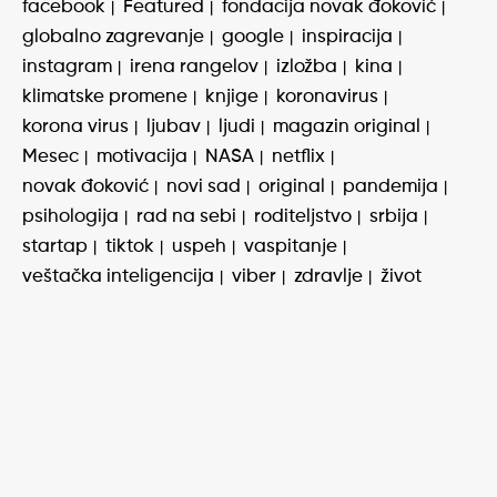
facebook
Featured
fondacija novak đoković
globalno zagrevanje
google
inspiracija
instagram
irena rangelov
izložba
kina
klimatske promene
knjige
koronavirus
korona virus
ljubav
ljudi
magazin original
Mesec
motivacija
NASA
netflix
novak đoković
novi sad
original
pandemija
psihologija
rad na sebi
roditeljstvo
srbija
startap
tiktok
uspeh
vaspitanje
veštačka inteligencija
viber
zdravlje
život