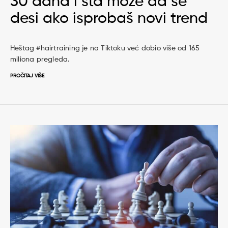
30 dana i šta može da se
desi ako isprobaš novi trend
Heštag #hairtraining je na Tiktoku već dobio više od 165
miliona pregleda.
PROČITAJ VIŠE