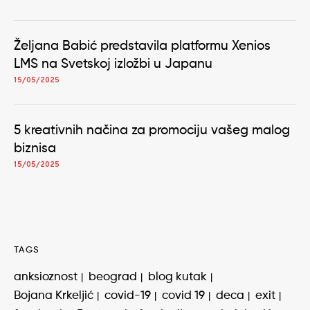
Željana Babić predstavila platformu Xenios
LMS na Svetskoj izložbi u Japanu
15/05/2025
5 kreativnih načina za promociju vašeg malog
biznisa
15/05/2025
TAGS
anksioznost
beograd
blog kutak
Bojana Krkeljić
covid-19
covid 19
deca
exit