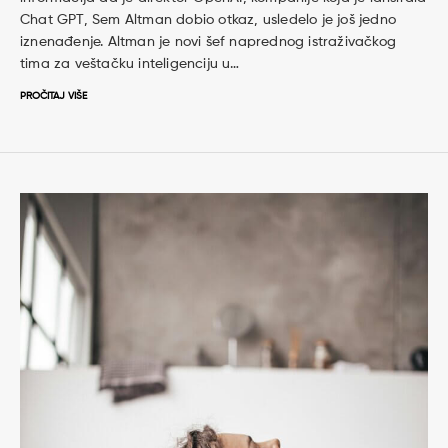
Chat GPT, Sem Altman dobio otkaz, usledelo je još jedno
iznenađenje. Altman je novi šef naprednog istraživačkog
tima za veštačku inteligenciju u…
PROČITAJ VIŠE