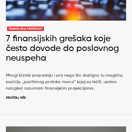
FINANSIJSKA PISMENOST
7 finansijskih grešaka koje
često dovode do poslovnog
neuspeha
Mnogi biznisi propadaju i pre nego što dostignu tu magičnu
poziciju „pozitivnog protoka novca“ kojoj su težili, uprkos
naizgled razumnim finansijskim projekcijama.
PROČITAJ VIŠE