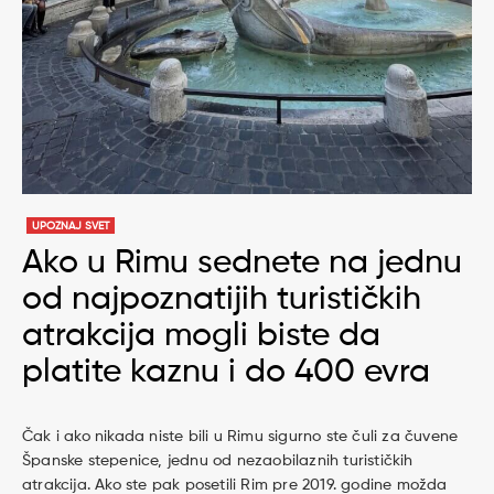
UPOZNAJ SVET
Ako u Rimu sednete na jednu
od najpoznatijih turističkih
atrakcija mogli biste da
platite kaznu i do 400 evra
Čak i ako nikada niste bili u Rimu sigurno ste čuli za čuvene
Španske stepenice, jednu od nezaobilaznih turističkih
atrakcija. Ako ste pak posetili Rim pre 2019. godine možda