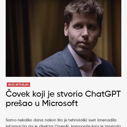
BUDI AKTUELAN
Čovek koji je stvorio ChatGPT
prešao u Microsoft
Samo nekoliko dana nakon što je tehnološki svet iznenadila
informacija da je direktor OpenAI, kompanije koja je lansirala