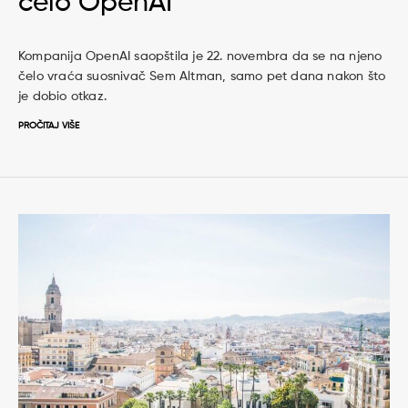
čelo OpenAI
Kompanija OpenAI saopštila je 22. novembra da se na njeno
čelo vraća suosnivač Sem Altman, samo pet dana nakon što
je dobio otkaz.
PROČITAJ VIŠE