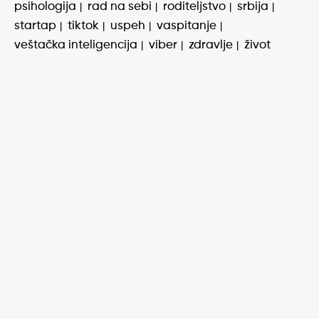
psihologija
rad na sebi
roditeljstvo
srbija
startap
tiktok
uspeh
vaspitanje
veštačka inteligencija
viber
zdravlje
život