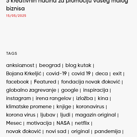
5 kreativnih načina za promociju vašeg malog
biznisa
15/05/2025
TAGS
anksioznost
beograd
blog kutak
Bojana Krkeljić
covid-19
covid 19
deca
exit
facebook
Featured
fondacija novak đoković
globalno zagrevanje
google
inspiracija
instagram
irena rangelov
izložba
kina
klimatske promene
knjige
koronavirus
korona virus
ljubav
ljudi
magazin original
Mesec
motivacija
NASA
netflix
novak đoković
novi sad
original
pandemija