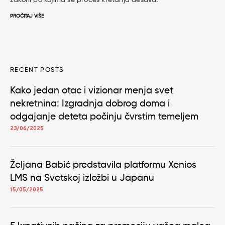
zakoni po kojima se proces kretanja dešava.
PROČITAJ VIŠE
RECENT POSTS
Kako jedan otac i vizionar menja svet
nekretnina: Izgradnja dobrog doma i
odgajanje deteta počinju čvrstim temeljem
23/06/2025
Željana Babić predstavila platformu Xenios
LMS na Svetskoj izložbi u Japanu
15/05/2025