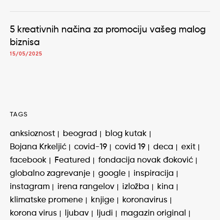
5 kreativnih načina za promociju vašeg malog
biznisa
15/05/2025
TAGS
anksioznost
beograd
blog kutak
Bojana Krkeljić
covid-19
covid 19
deca
exit
facebook
Featured
fondacija novak đoković
globalno zagrevanje
google
inspiracija
instagram
irena rangelov
izložba
kina
klimatske promene
knjige
koronavirus
korona virus
ljubav
ljudi
magazin original