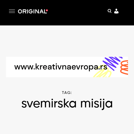
pretraga
Original
Original magazin
Skip
to
content
TAG:
svemirska misija