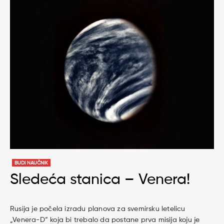
BUDI NAUČNIK
Sledeća stanica – Venera!
Rusija je počela izradu planova za svemirsku letelicu
„Venera-D“ koja bi trebalo da postane prva misija koju je