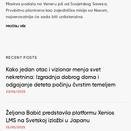
Moskva poslala na Veneru još od Sovjetskog Saveza.
Prvobitno planirana kao zajednička misija sa Nasom,
najverovatnije će sada biti unilateralna.
PROČITAJ VIŠE
RECENT POSTS
Kako jedan otac i vizionar menja svet
nekretnina: Izgradnja dobrog doma i
odgajanje deteta počinju čvrstim temeljem
23/06/2025
Željana Babić predstavila platformu Xenios
LMS na Svetskoj izložbi u Japanu
15/05/2025