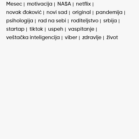
Mesec
motivacija
NASA
netflix
novak đoković
novi sad
original
pandemija
psihologija
rad na sebi
roditeljstvo
srbija
startap
tiktok
uspeh
vaspitanje
veštačka inteligencija
viber
zdravlje
život