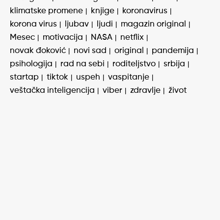
klimatske promene
knjige
koronavirus
korona virus
ljubav
ljudi
magazin original
Mesec
motivacija
NASA
netflix
novak đoković
novi sad
original
pandemija
psihologija
rad na sebi
roditeljstvo
srbija
startap
tiktok
uspeh
vaspitanje
veštačka inteligencija
viber
zdravlje
život