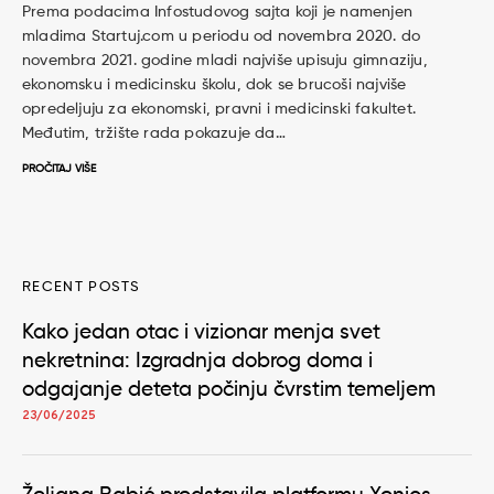
Prema podacima Infostudovog sajta koji je namenjen
mladima Startuj.com u periodu od novembra 2020. do
novembra 2021. godine mladi najviše upisuju gimnaziju,
ekonomsku i medicinsku školu, dok se brucoši najviše
opredeljuju za ekonomski, pravni i medicinski fakultet.
Međutim, tržište rada pokazuje da…
PROČITAJ VIŠE
RECENT POSTS
Kako jedan otac i vizionar menja svet
nekretnina: Izgradnja dobrog doma i
odgajanje deteta počinju čvrstim temeljem
23/06/2025