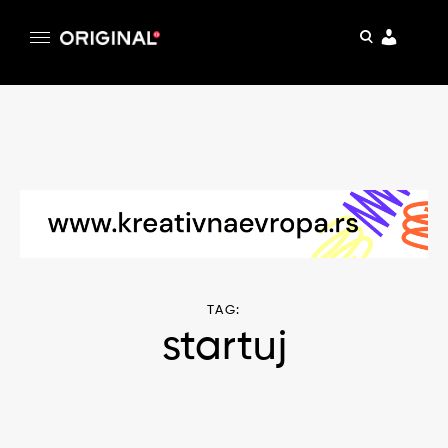
pretraga
Original
Original magazin
Skip
to
content
TAG:
startuj