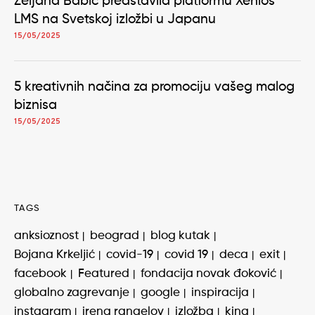
Željana Babić predstavila platformu Xenios
LMS na Svetskoj izložbi u Japanu
15/05/2025
5 kreativnih načina za promociju vašeg malog
biznisa
15/05/2025
TAGS
anksioznost
beograd
blog kutak
Bojana Krkeljić
covid-19
covid 19
deca
exit
facebook
Featured
fondacija novak đoković
globalno zagrevanje
google
inspiracija
instagram
irena rangelov
izložba
kina