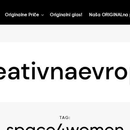
Originalne Priče
Originalni glas!
Naša ORIGINALna 
toggle
child
menu
TAG: