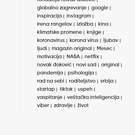
globalno zagrevanje
google
inspiracija
instagram
irena rangelov
izložba
kina
klimatske promene
knjige
koronavirus
korona virus
ljubav
ljudi
magazin original
Mesec
motivacija
NASA
netflix
novak đoković
novi sad
original
pandemija
psihologija
rad na sebi
roditeljstvo
srbija
startap
tiktok
uspeh
vaspitanje
veštačka inteligencija
viber
zdravlje
život