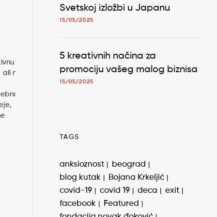
Svetskoj izložbi u Japanu
15/05/2025
5 kreativnih načina za
tivnu
promociju vašeg malog biznisa
ali nisi
15/05/2025
tebna
eje,
ne
TAGS
anksioznost
beograd
blog kutak
Bojana Krkeljić
covid-19
covid 19
deca
exit
facebook
Featured
fondacija novak đoković