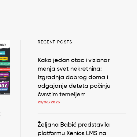
RECENT POSTS
Kako jedan otac i vizionar
menja svet nekretnina:
Izgradnja dobrog doma i
odgajanje deteta počinju
čvrstim temeljem
23/06/2025
:
Željana Babić predstavila
platformu Xenios LMS na