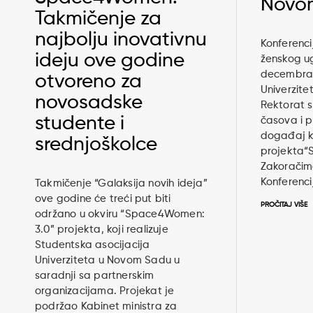
Novo
Takmičenje za
najbolju inovativnu
Konferenci
ideju ove godine
ženskog ug
decembra 
otvoreno za
Univerzit
novosadske
Rektorat 
studente i
časova i p
događaj ko
srednjoškolce
projekta
Zakoračimo
Konferenci
Takmičenje “Galaksija novih ideja”
ove godine će treći put biti
PROČITAJ VIŠE
održano u okviru “Space4Women:
3.0” projekta, koji realizuje
Studentska asocijacija
Univerziteta u Novom Sadu u
saradnji sa partnerskim
organizacijama. Projekat je
podržao Kabinet ministra za