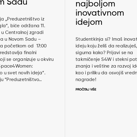
m Sadu
najboljom
inovativnom
ja „Preduzetništvo iz
idejom
la“, biće održana 11.
u Centralnoj zgradi
eta u Novom Sadu –
Studentkinja si? Imaš inova
sa početkom od 17:00
ideju koju želiš da realizuješ, 
redstavlja finalni
sigurna kako? Prijavi se na
ji se organizuje u okviru
takmičenje S4W i stekni po
“Space4Women:
znanja i veštine za razvoj id
 u svet novih ideja“.
kao i priliku da osvojiš vred
ju “Preduzetništvo…
nagrade!
PROČITAJ VIŠE