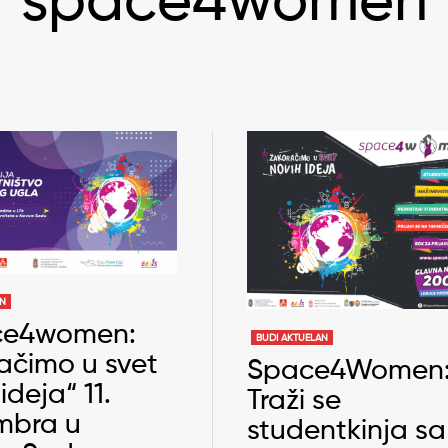
space4women
AN
ce4women:
BUDI AKTUELAN
ačimo u svet
Space4Women
ideja“ 11.
Traži se
mbra u
studentkinja sa