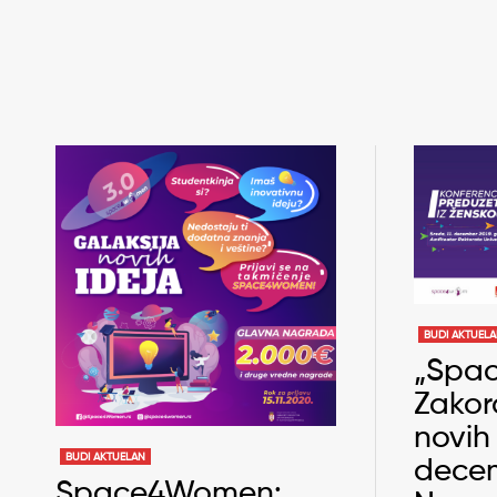
BUDI AKTUEL
„Spa
Zakor
novih 
BUDI AKTUELAN
dece
Space4Women: