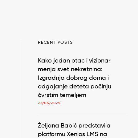
RECENT POSTS
Kako jedan otac i vizionar
menja svet nekretnina:
Izgradnja dobrog doma i
odgajanje deteta počinju
čvrstim temeljem
23/06/2025
Željana Babić predstavila
platformu Xenios LMS na