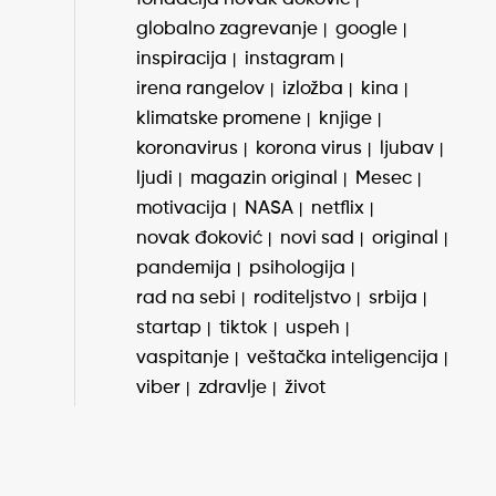
globalno zagrevanje
google
inspiracija
instagram
irena rangelov
izložba
kina
klimatske promene
knjige
koronavirus
korona virus
ljubav
ljudi
magazin original
Mesec
motivacija
NASA
netflix
novak đoković
novi sad
original
pandemija
psihologija
rad na sebi
roditeljstvo
srbija
startap
tiktok
uspeh
vaspitanje
veštačka inteligencija
viber
zdravlje
život