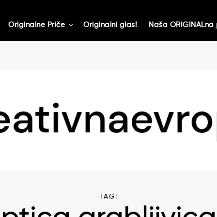
Originalne Priče
Originalni glas!
Naša ORIGINALna 
toggle
child
menu
TAG: