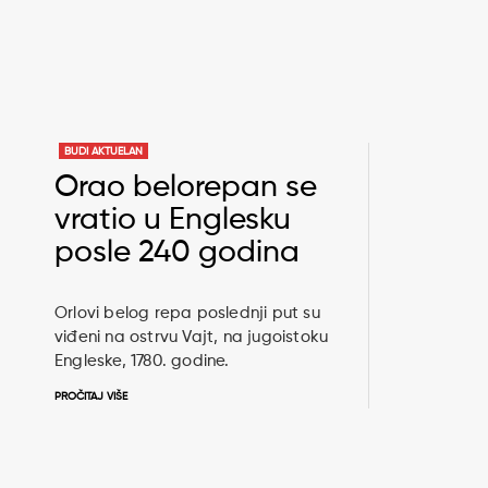
BUDI AKTUELAN
Orao belorepan se
vratio u Englesku
posle 240 godina
Orlovi belog repa poslednji put su
viđeni na ostrvu Vajt, na jugoistoku
Engleske, 1780. godine.
PROČITAJ VIŠE