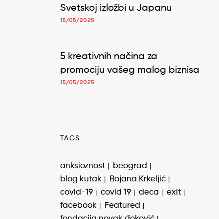
Svetskoj izložbi u Japanu
15/05/2025
5 kreativnih načina za
promociju vašeg malog biznisa
15/05/2025
TAGS
anksioznost
beograd
blog kutak
Bojana Krkeljić
covid-19
covid 19
deca
exit
facebook
Featured
fondacija novak đoković