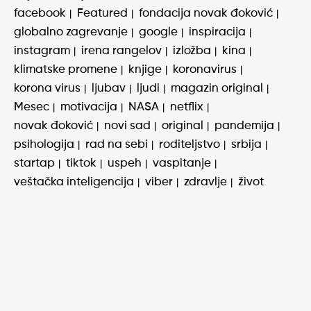
facebook
Featured
fondacija novak đoković
globalno zagrevanje
google
inspiracija
instagram
irena rangelov
izložba
kina
klimatske promene
knjige
koronavirus
korona virus
ljubav
ljudi
magazin original
Mesec
motivacija
NASA
netflix
novak đoković
novi sad
original
pandemija
psihologija
rad na sebi
roditeljstvo
srbija
startap
tiktok
uspeh
vaspitanje
veštačka inteligencija
viber
zdravlje
život