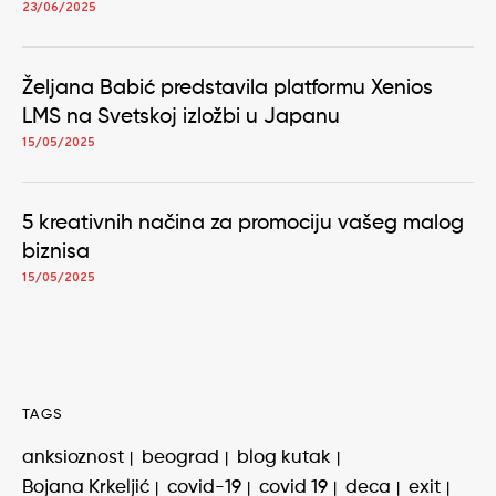
23/06/2025
Željana Babić predstavila platformu Xenios
LMS na Svetskoj izložbi u Japanu
15/05/2025
5 kreativnih načina za promociju vašeg malog
biznisa
15/05/2025
TAGS
anksioznost
beograd
blog kutak
Bojana Krkeljić
covid-19
covid 19
deca
exit