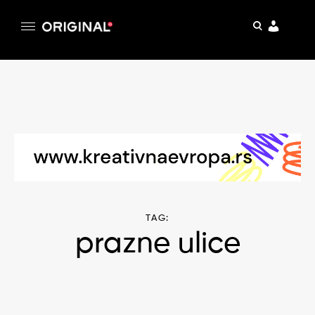
pretraga
Original
Original magazin
Skip
to
content
TAG:
prazne ulice