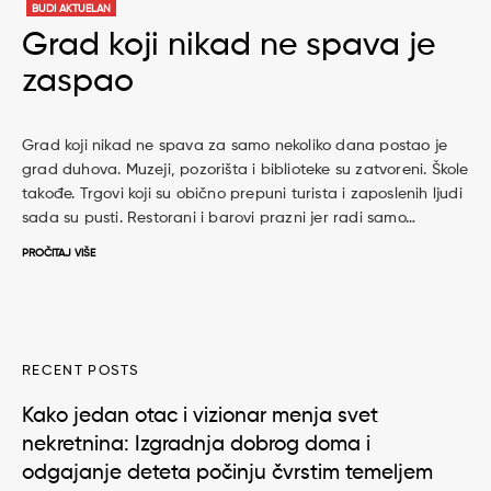
BUDI AKTUELAN
Grad koji nikad ne spava je
zaspao
Grad koji nikad ne spava za samo nekoliko dana postao je
grad duhova. Muzeji, pozorišta i biblioteke su zatvoreni. Škole
takođe. Trgovi koji su obično prepuni turista i zaposlenih ljudi
sada su pusti. Restorani i barovi prazni jer radi samo…
PROČITAJ VIŠE
RECENT POSTS
Kako jedan otac i vizionar menja svet
nekretnina: Izgradnja dobrog doma i
odgajanje deteta počinju čvrstim temeljem