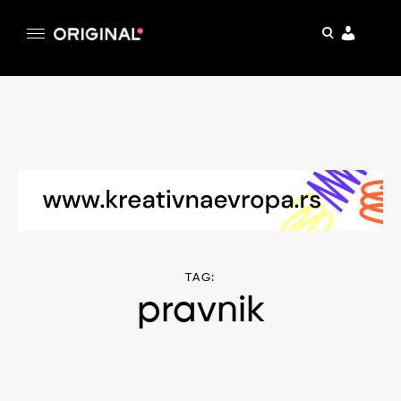
pretraga
Original
Original magazin
Skip
to
content
TAG:
pravnik