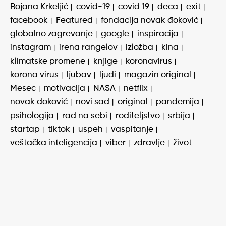
Bojana Krkeljić
covid-19
covid 19
deca
exit
facebook
Featured
fondacija novak đoković
globalno zagrevanje
google
inspiracija
instagram
irena rangelov
izložba
kina
klimatske promene
knjige
koronavirus
korona virus
ljubav
ljudi
magazin original
Mesec
motivacija
NASA
netflix
novak đoković
novi sad
original
pandemija
psihologija
rad na sebi
roditeljstvo
srbija
startap
tiktok
uspeh
vaspitanje
veštačka inteligencija
viber
zdravlje
život