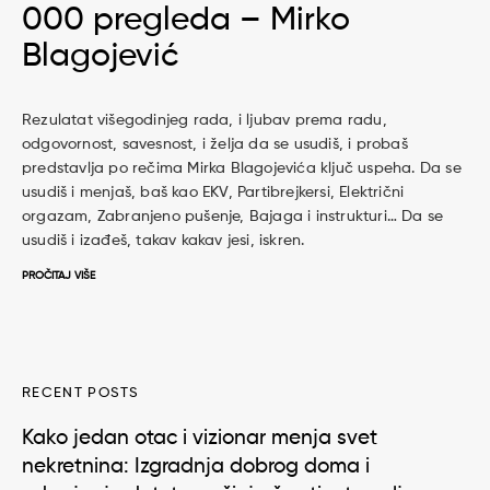
000 pregleda – Mirko
Blagojević
Rezulatat višegodinjeg rada, i ljubav prema radu,
odgovornost, savesnost, i želja da se usudiš, i probaš
predstavlja po rečima Mirka Blagojevića ključ uspeha. Da se
usudiš i menjaš, baš kao EKV, Partibrejkersi, Električni
orgazam, Zabranjeno pušenje, Bajaga i instrukturi… Da se
usudiš i izađeš, takav kakav jesi, iskren.
PROČITAJ VIŠE
RECENT POSTS
Kako jedan otac i vizionar menja svet
nekretnina: Izgradnja dobrog doma i