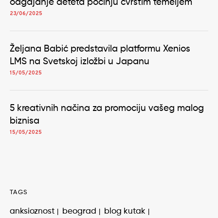
odgajanje deteta počinju čvrstim temeljem
23/06/2025
Željana Babić predstavila platformu Xenios
LMS na Svetskoj izložbi u Japanu
15/05/2025
5 kreativnih načina za promociju vašeg malog
biznisa
15/05/2025
TAGS
anksioznost
beograd
blog kutak