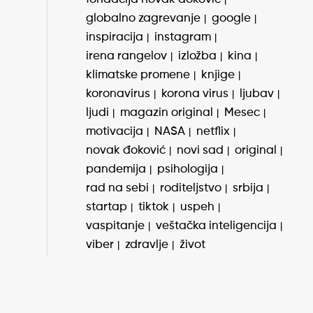
globalno zagrevanje
google
inspiracija
instagram
irena rangelov
izložba
kina
klimatske promene
knjige
koronavirus
korona virus
ljubav
ljudi
magazin original
Mesec
motivacija
NASA
netflix
novak đoković
novi sad
original
pandemija
psihologija
rad na sebi
roditeljstvo
srbija
startap
tiktok
uspeh
vaspitanje
veštačka inteligencija
viber
zdravlje
život