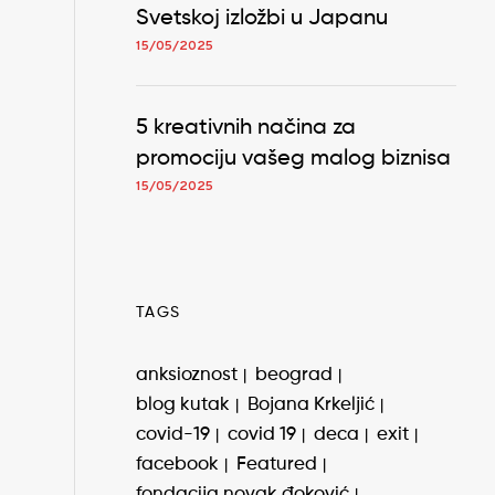
Svetskoj izložbi u Japanu
15/05/2025
5 kreativnih načina za
promociju vašeg malog biznisa
15/05/2025
TAGS
anksioznost
beograd
blog kutak
Bojana Krkeljić
covid-19
covid 19
deca
exit
facebook
Featured
fondacija novak đoković