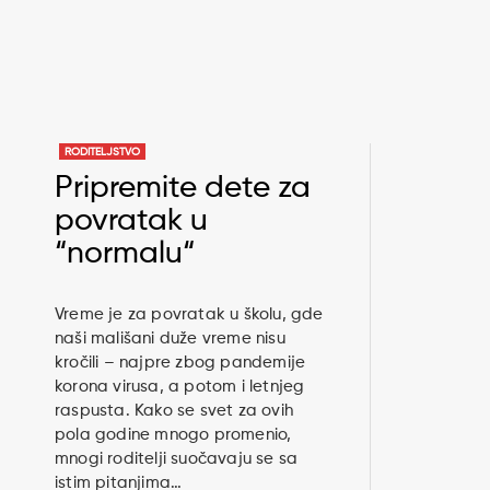
RODITELJSTVO
Pripremite dete za
povratak u
“normalu“
Vreme je za povratak u školu, gde
naši mališani duže vreme nisu
kročili – najpre zbog pandemije
korona virusa, a potom i letnjeg
raspusta. Kako se svet za ovih
pola godine mnogo promenio,
mnogi roditelji suočavaju se sa
istim pitanjima…