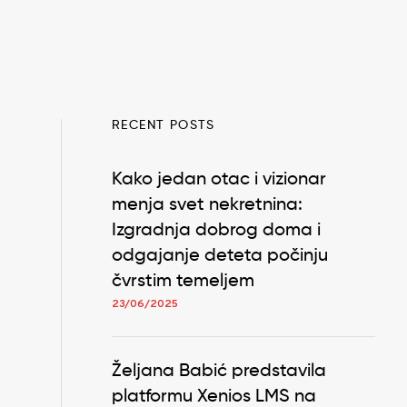
u
RECENT POSTS
Kako jedan otac i vizionar
menja svet nekretnina:
Izgradnja dobrog doma i
odgajanje deteta počinju
čvrstim temeljem
23/06/2025
Željana Babić predstavila
platformu Xenios LMS na