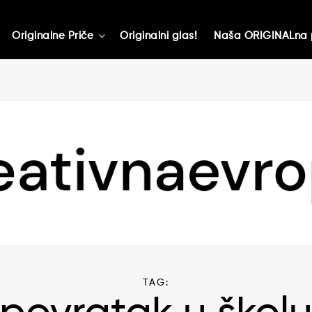
Originalne Priče
Originalni glas!
Naša ORIGINALna 
toggle
child
menu
TAG: