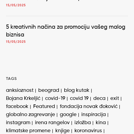
15/05/2025
5 kreativnih načina za promociju vašeg malog
biznisa
15/05/2025
TAGS
anksioznost
beograd
blog kutak
Bojana Krkeljić
covid-19
covid 19
deca
exit
facebook
Featured
fondacija novak đoković
globalno zagrevanje
google
inspiracija
instagram
irena rangelov
izložba
kina
klimatske promene
knjige
koronavirus