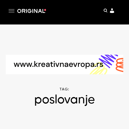
pretraga
Original
Original magazin
Skip
to
content
TAG:
poslovanje