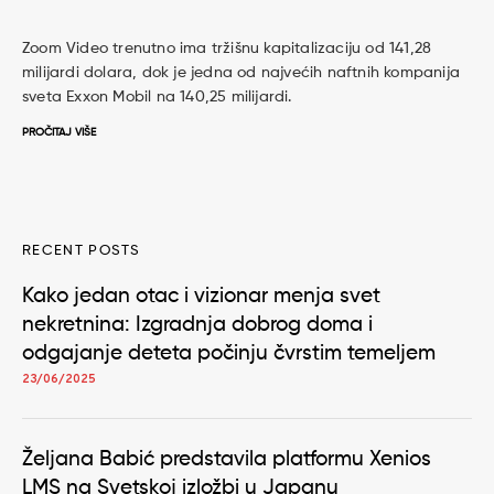
Zoom Video trenutno ima tržišnu kapitalizaciju od 141,28
milijardi dolara, dok je jedna od najvećih naftnih kompanija
sveta Exxon Mobil na 140,25 milijardi.
PROČITAJ VIŠE
RECENT POSTS
Kako jedan otac i vizionar menja svet
nekretnina: Izgradnja dobrog doma i
odgajanje deteta počinju čvrstim temeljem
23/06/2025
Željana Babić predstavila platformu Xenios
LMS na Svetskoj izložbi u Japanu