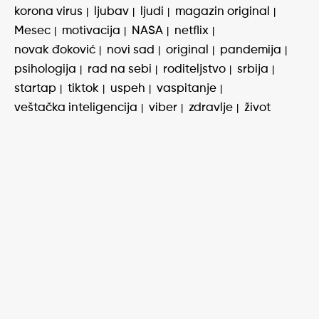
korona virus
ljubav
ljudi
magazin original
Mesec
motivacija
NASA
netflix
novak đoković
novi sad
original
pandemija
psihologija
rad na sebi
roditeljstvo
srbija
startap
tiktok
uspeh
vaspitanje
veštačka inteligencija
viber
zdravlje
život