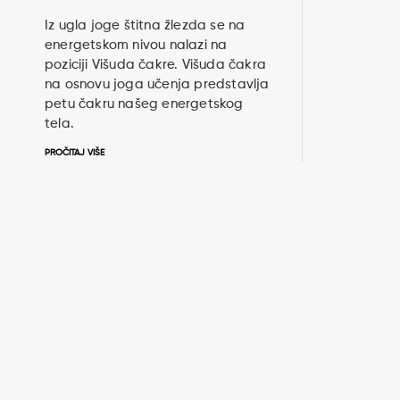
Iz ugla joge štitna žlezda se na
energetskom nivou nalazi na
poziciji Višuda čakre. Višuda čakra
na osnovu joga učenja predstavlja
petu čakru našeg energetskog
tela.
PROČITAJ VIŠE