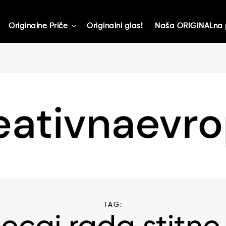
Originalne Priče
Originalni glas!
Naša ORIGINALna 
toggle
child
menu
TAG: