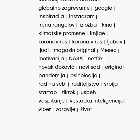
globalno zagrevanje
google
inspiracija
instagram
irena rangelov
izložba
kina
klimatske promene
knjige
koronavirus
korona virus
ljubav
ljudi
magazin original
Mesec
motivacija
NASA
netflix
novak đoković
novi sad
original
pandemija
psihologija
rad na sebi
roditeljstvo
srbija
startap
tiktok
uspeh
vaspitanje
veštačka inteligencija
viber
zdravlje
život