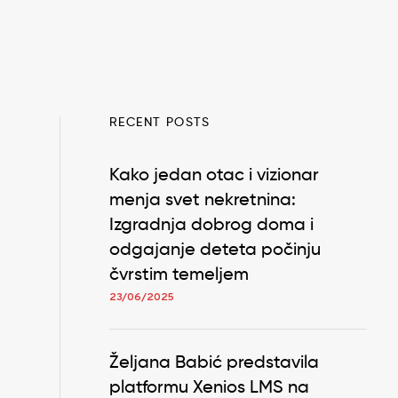
RECENT POSTS
Kako jedan otac i vizionar
menja svet nekretnina:
Izgradnja dobrog doma i
odgajanje deteta počinju
čvrstim temeljem
23/06/2025
Željana Babić predstavila
platformu Xenios LMS na