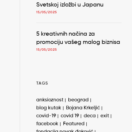
Svetskoj izložbi u Japanu
15/05/2025
5 kreativnih načina za
promociju vašeg malog biznisa
15/05/2025
TAGS
anksioznost
beograd
blog kutak
Bojana Krkeljić
covid-19
covid 19
deca
exit
facebook
Featured
fondacija novak đoković