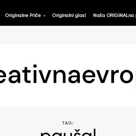
Originalne Priče
Originalni glas!
Naša ORIGINALna 
toggle
child
menu
TAG: