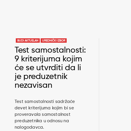
BUDI AKTUELAN
UREDNIČKI IZBOR
Test samostalnosti:
9 kriterijuma kojim
će se utvrditi da li
je preduzetnik
nezavisan
Test samostalnosti sadržaće
devet kriterijuma kojim bi se
proveravala samostalnost
preduzetnika u odnosu na
nalogodavca.