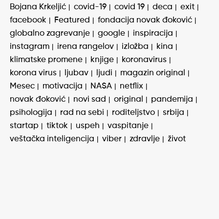
Bojana Krkeljić
covid-19
covid 19
deca
exit
facebook
Featured
fondacija novak đoković
globalno zagrevanje
google
inspiracija
instagram
irena rangelov
izložba
kina
klimatske promene
knjige
koronavirus
korona virus
ljubav
ljudi
magazin original
Mesec
motivacija
NASA
netflix
novak đoković
novi sad
original
pandemija
psihologija
rad na sebi
roditeljstvo
srbija
startap
tiktok
uspeh
vaspitanje
veštačka inteligencija
viber
zdravlje
život