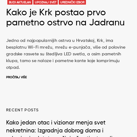
BUDI AKTUELAN
UPOZNAJ SVET
UREDNIČKI IZBOR
Kako je Krk postao prvo
pametno ostrvo na Jadranu
Jedno od najpopularnijih ostrva u Hrvatskoj, Krk, ima
besplatnu Wi-Fi mrežu, mrežu e-punjača, više od polovine
gradske rasvete su štedljiva LED svetla, a osim pametnih
klupa, tamo se nalaze i pametne kante koje komprimuju
otpad.
PROČITAJ VIŠE
RECENT POSTS
Kako jedan otac i vizionar menja svet
nekretnina: Izgradnja dobrog doma i