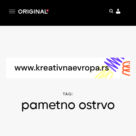
pretraga
Original
Original magazin
Skip
to
content
TAG:
pametno ostrvo