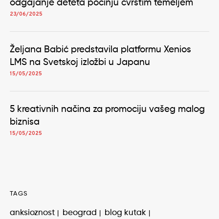
odgajanje deteta počinju čvrstim temeljem
23/06/2025
Željana Babić predstavila platformu Xenios
LMS na Svetskoj izložbi u Japanu
15/05/2025
5 kreativnih načina za promociju vašeg malog
biznisa
15/05/2025
TAGS
anksioznost
beograd
blog kutak