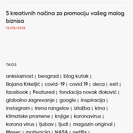
5 kreativnih načina za promociju vašeg malog
biznisa
15/05/2025
TAGS
anksioznost
beograd
blog kutak
Bojana Krkeljić
covid-19
covid 19
deca
exit
facebook
Featured
fondacija novak đoković
globalno zagrevanje
google
inspiracija
instagram
irena rangelov
izložba
kina
klimatske promene
knjige
koronavirus
korona virus
ljubav
ljudi
magazin original
Mesec
motivacija
NASA
netflix