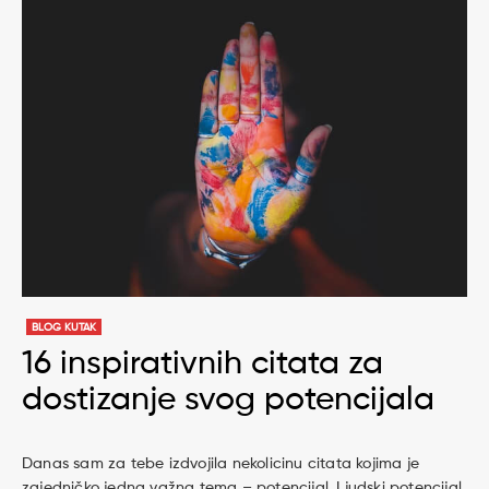
BLOG KUTAK
16 inspirativnih citata za
dostizanje svog potencijala
Danas sam za tebe izdvojila nekolicinu citata kojima je
zajedničko jedna važna tema – potencijal. Ljudski potencijal