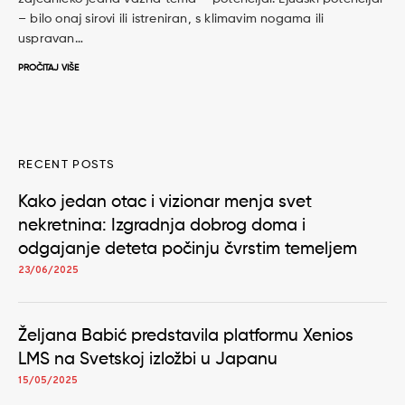
– bilo onaj sirovi ili istreniran, s klimavim nogama ili
uspravan…
PROČITAJ VIŠE
RECENT POSTS
Kako jedan otac i vizionar menja svet
nekretnina: Izgradnja dobrog doma i
odgajanje deteta počinju čvrstim temeljem
23/06/2025
Željana Babić predstavila platformu Xenios
LMS na Svetskoj izložbi u Japanu
15/05/2025