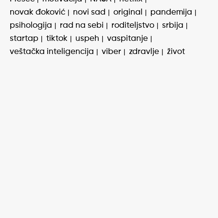
novak đoković
novi sad
original
pandemija
psihologija
rad na sebi
roditeljstvo
srbija
startap
tiktok
uspeh
vaspitanje
veštačka inteligencija
viber
zdravlje
život