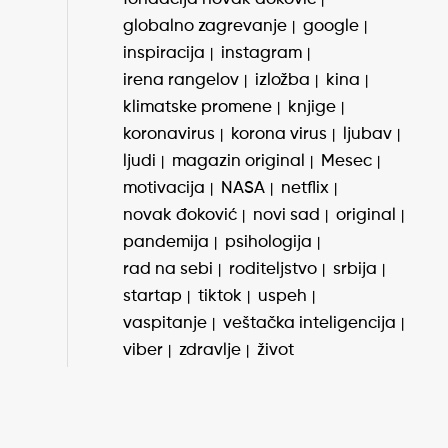
globalno zagrevanje
google
inspiracija
instagram
irena rangelov
izložba
kina
klimatske promene
knjige
koronavirus
korona virus
ljubav
ljudi
magazin original
Mesec
motivacija
NASA
netflix
novak đoković
novi sad
original
pandemija
psihologija
rad na sebi
roditeljstvo
srbija
startap
tiktok
uspeh
vaspitanje
veštačka inteligencija
viber
zdravlje
život