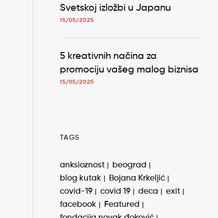
Svetskoj izložbi u Japanu
15/05/2025
5 kreativnih načina za
promociju vašeg malog biznisa
15/05/2025
TAGS
anksioznost
beograd
blog kutak
Bojana Krkeljić
covid-19
covid 19
deca
exit
facebook
Featured
fondacija novak đoković