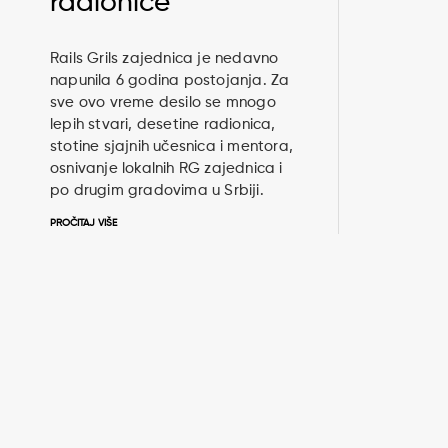
radionice
Rails Grils zajednica je nedavno
napunila 6 godina postojanja. Za
sve ovo vreme desilo se mnogo
lepih stvari, desetine radionica,
stotine sjajnih učesnica i mentora,
osnivanje lokalnih RG zajednica i
po drugim gradovima u Srbiji.
PROČITAJ VIŠE