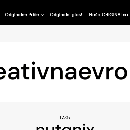
Originalne Priče
Originalni glas!
Naša ORIGINALna 
toggle
child
menu
TAG: