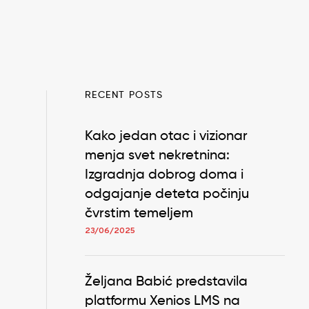
RECENT POSTS
Kako jedan otac i vizionar
menja svet nekretnina:
Izgradnja dobrog doma i
odgajanje deteta počinju
čvrstim temeljem
23/06/2025
Željana Babić predstavila
platformu Xenios LMS na