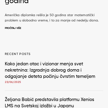
godina
Američka diplomka rešila je 50 godina star matematički
problem u slobodno vreme, i to za manje od nedelju dana.
PROČITAJ VIŠE
RECENT POSTS
Kako jedan otac i vizionar menja svet
nekretnina: Izgradnja dobrog doma i
odgajanje deteta počinju čvrstim temeljem
23/06/2025
Željana Babić predstavila platformu Xenios
LMS na Svetskoj izložbi u Japanu