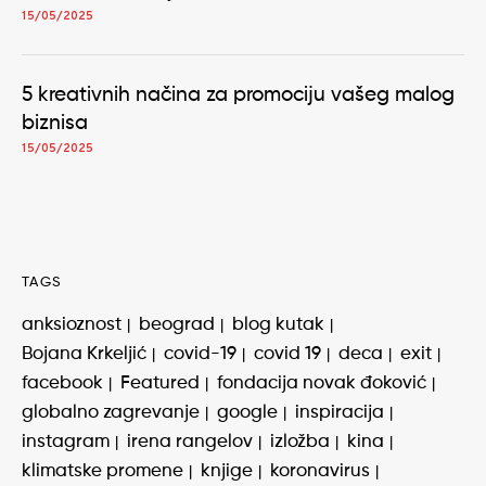
15/05/2025
5 kreativnih načina za promociju vašeg malog
biznisa
15/05/2025
TAGS
anksioznost
beograd
blog kutak
Bojana Krkeljić
covid-19
covid 19
deca
exit
facebook
Featured
fondacija novak đoković
globalno zagrevanje
google
inspiracija
instagram
irena rangelov
izložba
kina
klimatske promene
knjige
koronavirus