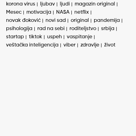
korona virus
ljubav
ljudi
magazin original
Mesec
motivacija
NASA
netflix
novak đoković
novi sad
original
pandemija
psihologija
rad na sebi
roditeljstvo
srbija
startap
tiktok
uspeh
vaspitanje
veštačka inteligencija
viber
zdravlje
život