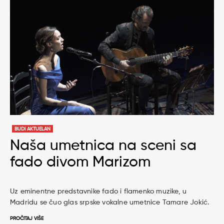
BUDI AKTUELAN
Naša umetnica na sceni sa
fado divom Marizom
Uz eminentne predstavnike fado i flamenko muzike, u
Madridu se čuo glas srpske vokalne umetnice Tamare Jokić.
PROČITAJ VIŠE