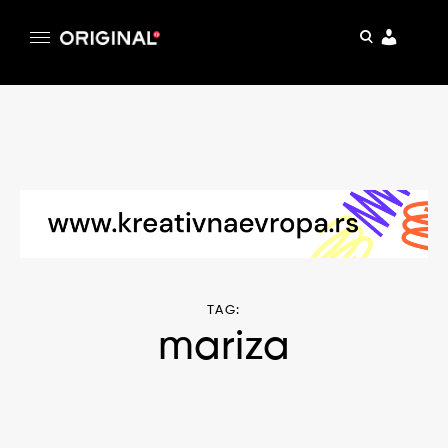
pretraga
Original
Original magazin
Skip
to
content
TAG:
mariza