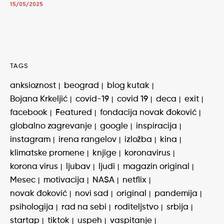
15/05/2025
TAGS
anksioznost
beograd
blog kutak
Bojana Krkeljić
covid-19
covid 19
deca
exit
facebook
Featured
fondacija novak đoković
globalno zagrevanje
google
inspiracija
instagram
irena rangelov
izložba
kina
klimatske promene
knjige
koronavirus
korona virus
ljubav
ljudi
magazin original
Mesec
motivacija
NASA
netflix
novak đoković
novi sad
original
pandemija
psihologija
rad na sebi
roditeljstvo
srbija
startap
tiktok
uspeh
vaspitanje