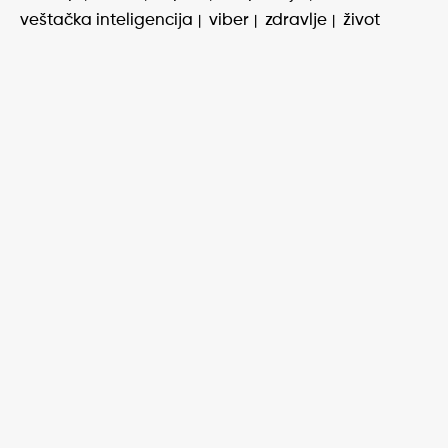
veštačka inteligencija
viber
zdravlje
život