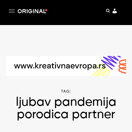
pretraga
Original
Original magazin
Skip
to
content
TAG:
ljubav pandemija
porodica partner