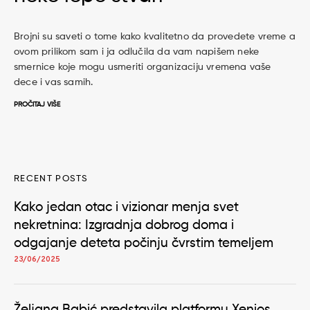
Brojni su saveti o tome kako kvalitetno da provedete vreme a
ovom prilikom sam i ja odlučila da vam napišem neke
smernice koje mogu usmeriti organizaciju vremena vaše
dece i vas samih.
PROČITAJ VIŠE
RECENT POSTS
Kako jedan otac i vizionar menja svet
nekretnina: Izgradnja dobrog doma i
odgajanje deteta počinju čvrstim temeljem
23/06/2025
Željana Babić predstavila platformu Xenios