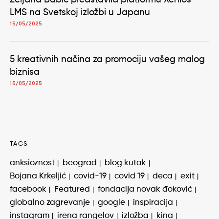
LMS na Svetskoj izložbi u Japanu
15/05/2025
5 kreativnih načina za promociju vašeg malog
biznisa
15/05/2025
TAGS
anksioznost
beograd
blog kutak
Bojana Krkeljić
covid-19
covid 19
deca
exit
facebook
Featured
fondacija novak đoković
globalno zagrevanje
google
inspiracija
instagram
irena rangelov
izložba
kina