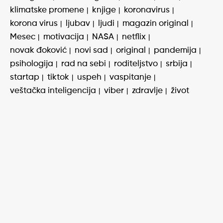
klimatske promene
knjige
koronavirus
korona virus
ljubav
ljudi
magazin original
Mesec
motivacija
NASA
netflix
novak đoković
novi sad
original
pandemija
psihologija
rad na sebi
roditeljstvo
srbija
startap
tiktok
uspeh
vaspitanje
veštačka inteligencija
viber
zdravlje
život