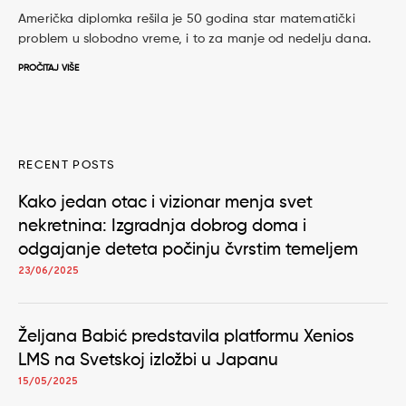
Američka diplomka rešila je 50 godina star matematički
problem u slobodno vreme, i to za manje od nedelju dana.
PROČITAJ VIŠE
RECENT POSTS
Kako jedan otac i vizionar menja svet
nekretnina: Izgradnja dobrog doma i
odgajanje deteta počinju čvrstim temeljem
23/06/2025
Željana Babić predstavila platformu Xenios
LMS na Svetskoj izložbi u Japanu
15/05/2025