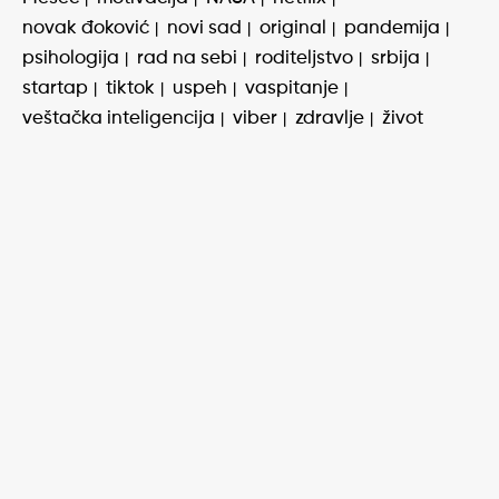
novak đoković
novi sad
original
pandemija
psihologija
rad na sebi
roditeljstvo
srbija
startap
tiktok
uspeh
vaspitanje
veštačka inteligencija
viber
zdravlje
život