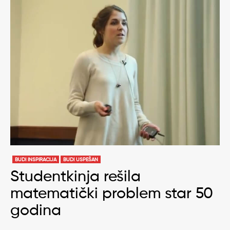
BUDI INSPIRACIJA
BUDI USPEŠAN
Studentkinja rešila
matematički problem star 50
godina