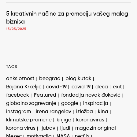
5 kreativnih načina za promociju vašeg malog
biznisa
15/05/2025
TAGS
anksioznost
beograd
blog kutak
Bojana Krkeljić
covid-19
covid 19
deca
exit
facebook
Featured
fondacija novak đoković
globalno zagrevanje
google
inspiracija
instagram
irena rangelov
izložba
kina
klimatske promene
knjige
koronavirus
korona virus
ljubav
ljudi
magazin original
Mesec
motivacija
NASA
netflix