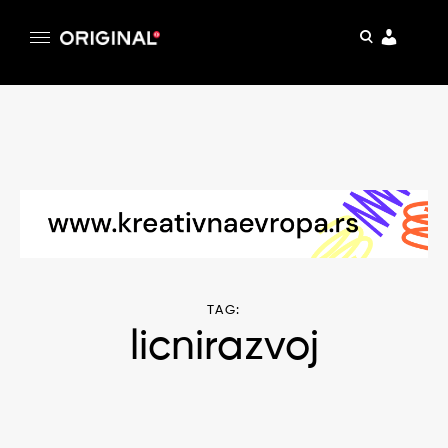
pretraga
Original
Original magazin
Skip
to
content
TAG:
licnirazvoj