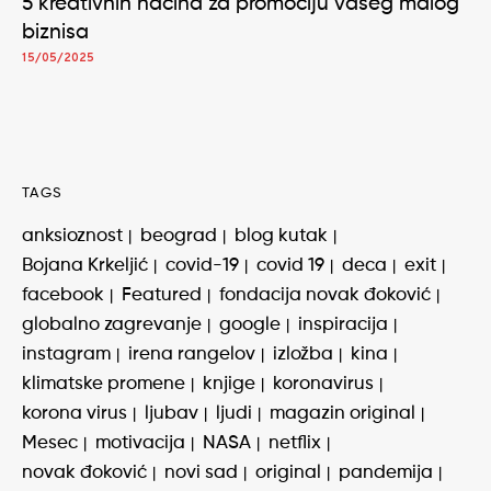
5 kreativnih načina za promociju vašeg malog
biznisa
15/05/2025
TAGS
anksioznost
beograd
blog kutak
Bojana Krkeljić
covid-19
covid 19
deca
exit
facebook
Featured
fondacija novak đoković
globalno zagrevanje
google
inspiracija
instagram
irena rangelov
izložba
kina
klimatske promene
knjige
koronavirus
korona virus
ljubav
ljudi
magazin original
Mesec
motivacija
NASA
netflix
novak đoković
novi sad
original
pandemija