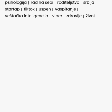
psihologija
rad na sebi
roditeljstvo
srbija
startap
tiktok
uspeh
vaspitanje
veštačka inteligencija
viber
zdravlje
život