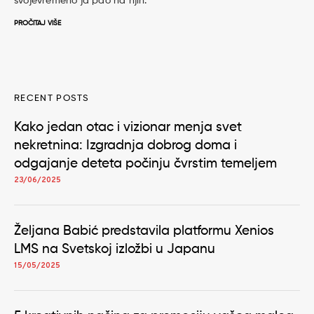
svojevremeno ja pao na njih.
PROČITAJ VIŠE
RECENT POSTS
Kako jedan otac i vizionar menja svet
nekretnina: Izgradnja dobrog doma i
odgajanje deteta počinju čvrstim temeljem
23/06/2025
Željana Babić predstavila platformu Xenios
LMS na Svetskoj izložbi u Japanu
15/05/2025