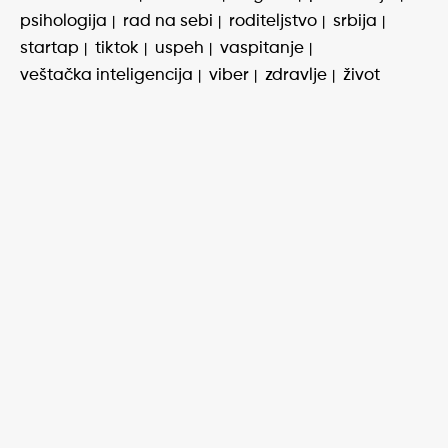
psihologija
rad na sebi
roditeljstvo
srbija
startap
tiktok
uspeh
vaspitanje
veštačka inteligencija
viber
zdravlje
život