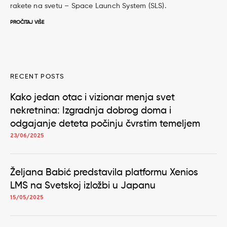
rakete na svetu – Space Launch System (SLS).
PROČITAJ VIŠE
RECENT POSTS
Kako jedan otac i vizionar menja svet
nekretnina: Izgradnja dobrog doma i
odgajanje deteta počinju čvrstim temeljem
23/06/2025
Željana Babić predstavila platformu Xenios
LMS na Svetskoj izložbi u Japanu
15/05/2025