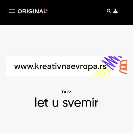
pretraga
Original
Original magazin
Skip
to
content
TAG:
let u svemir