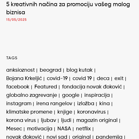
5 kreativnih načina za promociju vašeg malog
biznisa
15/05/2025
TAGS
anksioznost
beograd
blog kutak
Bojana Krkeljić
covid-19
covid 19
deca
exit
facebook
Featured
fondacija novak đoković
globalno zagrevanje
google
inspiracija
instagram
irena rangelov
izložba
kina
klimatske promene
knjige
koronavirus
korona virus
ljubav
ljudi
magazin original
Mesec
motivacija
NASA
netflix
novak đoković
novi sad
original
pandemija