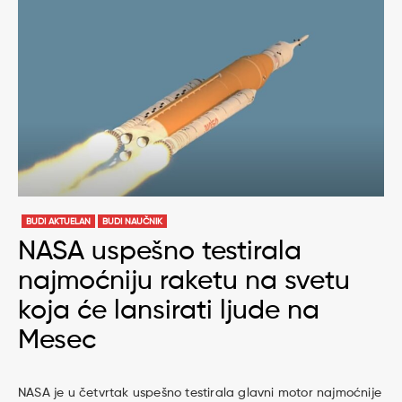
BUDI AKTUELAN
BUDI NAUČNIK
NASA uspešno testirala
najmoćniju raketu na svetu
koja će lansirati ljude na
Mesec
NASA je u četvrtak uspešno testirala glavni motor najmoćnije