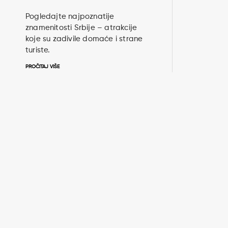
Pogledajte najpoznatije
znamenitosti Srbije – atrakcije
koje su zadivile domaće i strane
turiste.
PROČITAJ VIŠE