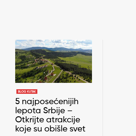
BLOG KUTAK
5 najposećenijih
lepota Srbije –
Otkrijte atrakcije
koje su obišle svet