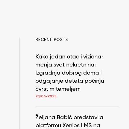
RECENT POSTS
Kako jedan otac i vizionar
menja svet nekretnina:
Izgradnja dobrog doma i
odgajanje deteta počinju
čvrstim temeljem
23/06/2025
Željana Babić predstavila
platformu Xenios LMS na