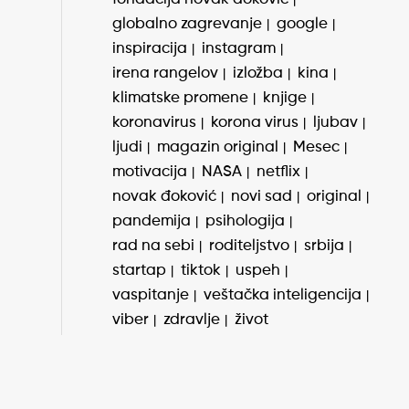
globalno zagrevanje
google
inspiracija
instagram
irena rangelov
izložba
kina
klimatske promene
knjige
koronavirus
korona virus
ljubav
ljudi
magazin original
Mesec
motivacija
NASA
netflix
novak đoković
novi sad
original
pandemija
psihologija
rad na sebi
roditeljstvo
srbija
startap
tiktok
uspeh
vaspitanje
veštačka inteligencija
viber
zdravlje
život