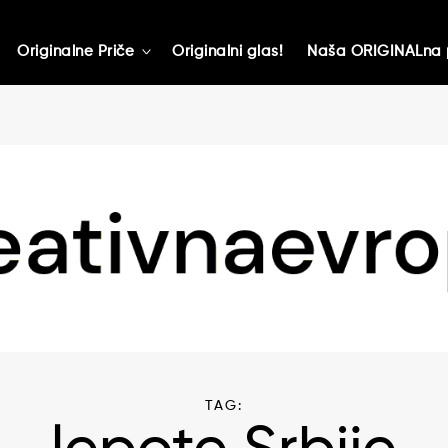
Originalne Priče
Originalni glas!
Naša ORIGINALna 
toggle
child
menu
TAG: