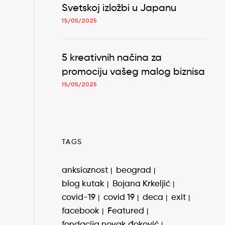
Svetskoj izložbi u Japanu
15/05/2025
5 kreativnih načina za
promociju vašeg malog biznisa
15/05/2025
TAGS
anksioznost
beograd
blog kutak
Bojana Krkeljić
covid-19
covid 19
deca
exit
facebook
Featured
fondacija novak đoković