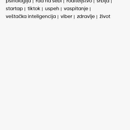
psihologija
rad na sebi
roditeljstvo
srbija
startap
tiktok
uspeh
vaspitanje
veštačka inteligencija
viber
zdravlje
život