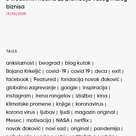
biznisa
15/05/2025
TAGS
anksioznost
beograd
blog kutak
Bojana Krkeljić
covid-19
covid 19
deca
exit
facebook
Featured
fondacija novak đoković
globalno zagrevanje
google
inspiracija
instagram
irena rangelov
izložba
kina
klimatske promene
knjige
koronavirus
korona virus
ljubav
ljudi
magazin original
Mesec
motivacija
NASA
netflix
novak đoković
novi sad
original
pandemija