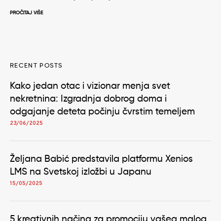
PROČITAJ VIŠE
RECENT POSTS
Kako jedan otac i vizionar menja svet
nekretnina: Izgradnja dobrog doma i
odgajanje deteta počinju čvrstim temeljem
23/06/2025
Željana Babić predstavila platformu Xenios
LMS na Svetskoj izložbi u Japanu
15/05/2025
5 kreativnih načina za promociju vašeg malog