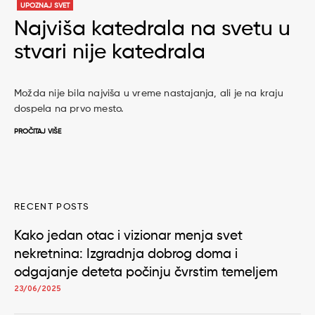
UPOZNAJ SVET
Najviša katedrala na svetu u
stvari nije katedrala
Možda nije bila najviša u vreme nastajanja, ali je na kraju
dospela na prvo mesto.
PROČITAJ VIŠE
RECENT POSTS
Kako jedan otac i vizionar menja svet
nekretnina: Izgradnja dobrog doma i
odgajanje deteta počinju čvrstim temeljem
23/06/2025