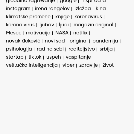
globalno zagrevanje
google
inspiracija
instagram
irena rangelov
izložba
kina
klimatske promene
knjige
koronavirus
korona virus
ljubav
ljudi
magazin original
Mesec
motivacija
NASA
netflix
novak đoković
novi sad
original
pandemija
psihologija
rad na sebi
roditeljstvo
srbija
startap
tiktok
uspeh
vaspitanje
veštačka inteligencija
viber
zdravlje
život