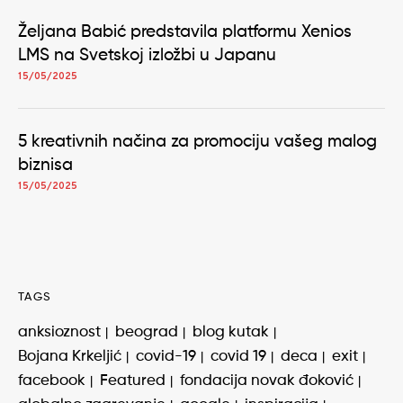
Željana Babić predstavila platformu Xenios
LMS na Svetskoj izložbi u Japanu
15/05/2025
5 kreativnih načina za promociju vašeg malog
biznisa
15/05/2025
TAGS
anksioznost
beograd
blog kutak
Bojana Krkeljić
covid-19
covid 19
deca
exit
facebook
Featured
fondacija novak đoković