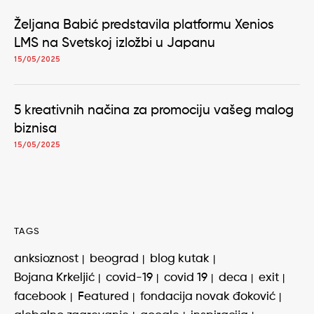
Željana Babić predstavila platformu Xenios
LMS na Svetskoj izložbi u Japanu
15/05/2025
5 kreativnih načina za promociju vašeg malog
biznisa
15/05/2025
TAGS
anksioznost
beograd
blog kutak
Bojana Krkeljić
covid-19
covid 19
deca
exit
facebook
Featured
fondacija novak đoković