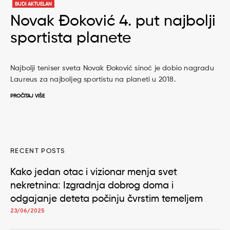
BUDI AKTUELAN
Novak Đoković 4. put najbolji
sportista planete
Najbolji teniser sveta Novak Đoković sinoć je dobio nagradu
Laureus za najboljeg sportistu na planeti u 2018.
PROČITAJ VIŠE
RECENT POSTS
Kako jedan otac i vizionar menja svet
nekretnina: Izgradnja dobrog doma i
odgajanje deteta počinju čvrstim temeljem
23/06/2025