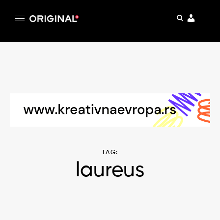
pretraga
Original
Original magazin
Skip
to
content
TAG:
laureus