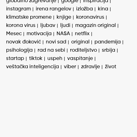
globalno zagrevanje
google
inspiracija
instagram
irena rangelov
izložba
kina
klimatske promene
knjige
koronavirus
korona virus
ljubav
ljudi
magazin original
Mesec
motivacija
NASA
netflix
novak đoković
novi sad
original
pandemija
psihologija
rad na sebi
roditeljstvo
srbija
startap
tiktok
uspeh
vaspitanje
veštačka inteligencija
viber
zdravlje
život