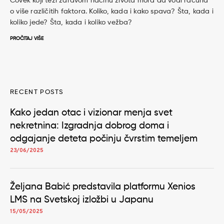
Čovek koji teži zdravom načinu života mora da vodi računa
o više različitih faktora. Koliko, kada i kako spava? Šta, kada i
koliko jede? Šta, kada i koliko vežba?
PROČITAJ VIŠE
RECENT POSTS
Kako jedan otac i vizionar menja svet
nekretnina: Izgradnja dobrog doma i
odgajanje deteta počinju čvrstim temeljem
23/06/2025
Željana Babić predstavila platformu Xenios
LMS na Svetskoj izložbi u Japanu
15/05/2025