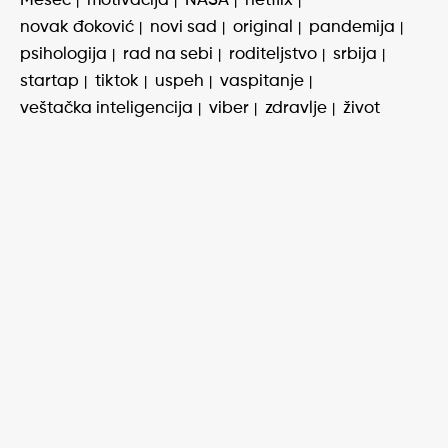
Mesec
motivacija
NASA
netflix
novak đoković
novi sad
original
pandemija
psihologija
rad na sebi
roditeljstvo
srbija
startap
tiktok
uspeh
vaspitanje
veštačka inteligencija
viber
zdravlje
život