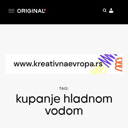
pretraga
Original
Original magazin
Skip
to
content
TAG:
kupanje hladnom
vodom