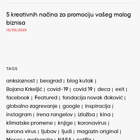
5 kreativnih načina za promociju vašeg malog
biznisa
15/05/2025
TAGS
anksioznost
beograd
blog kutak
Bojana Krkeljić
covid-19
covid 19
deca
exit
facebook
Featured
fondacija novak đoković
globalno zagrevanje
google
inspiracija
instagram
irena rangelov
izložba
kina
klimatske promene
knjige
koronavirus
korona virus
ljubav
ljudi
magazin original