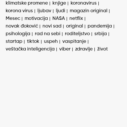
klimatske promene
knjige
koronavirus
korona virus
ljubav
ljudi
magazin original
Mesec
motivacija
NASA
netflix
novak đoković
novi sad
original
pandemija
psihologija
rad na sebi
roditeljstvo
srbija
startap
tiktok
uspeh
vaspitanje
veštačka inteligencija
viber
zdravlje
život