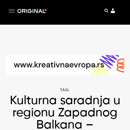
pretraga
Original
Original magazin
Skip
to
content
TAG:
Kulturna saradnja u
regionu Zapadnog
Balkana –