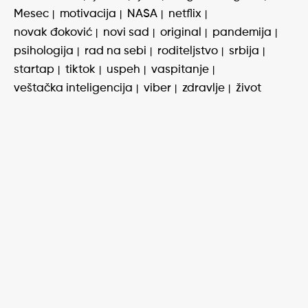
Mesec
motivacija
NASA
netflix
novak đoković
novi sad
original
pandemija
psihologija
rad na sebi
roditeljstvo
srbija
startap
tiktok
uspeh
vaspitanje
veštačka inteligencija
viber
zdravlje
život