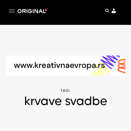
pretraga
Original
Original magazin
Skip
to
content
TAG:
krvave svadbe