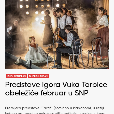
BUDI AKTUELAN
BUDI KULTURAN
Predstave Igora Vuka Torbice
obeležiće februar u SNP
Premijera predstave “Tartif” (Komično u klasičnom), u režiji
jednog od trenutno najrelevantijih reditelja u regionu, Igora