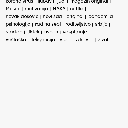
korona virus
ljubav
ljudi
magazin original
Mesec
motivacija
NASA
netflix
novak đoković
novi sad
original
pandemija
psihologija
rad na sebi
roditeljstvo
srbija
startap
tiktok
uspeh
vaspitanje
veštačka inteligencija
viber
zdravlje
život