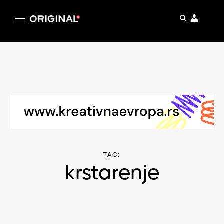
pretraga
Original
Original magazin
Skip
to
content
TAG:
krstarenje