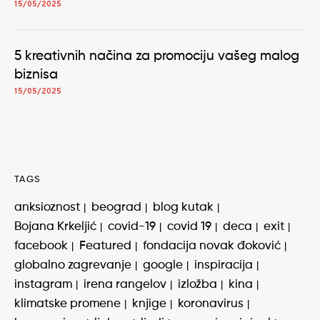
15/05/2025
5 kreativnih načina za promociju vašeg malog
biznisa
15/05/2025
TAGS
anksioznost
beograd
blog kutak
Bojana Krkeljić
covid-19
covid 19
deca
exit
facebook
Featured
fondacija novak đoković
globalno zagrevanje
google
inspiracija
instagram
irena rangelov
izložba
kina
klimatske promene
knjige
koronavirus