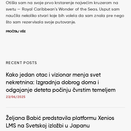
Otišla sam na svoje prvo krstarenje najvećim kruzerom na
svetu — Royal Caribbean’s Wonder of the Seas. Usput sam
naučila nekoliko stvari koje bih volela da sam znala pre nego
što sam rezervisala svoje putovanje.
PROČITAJ VIŠE
RECENT POSTS
Kako jedan otac i vizionar menja svet
nekretnina: Izgradnja dobrog doma i
odgajanje deteta počinju čvrstim temeljem
23/06/2025
Željana Babić predstavila platformu Xenios
LMS na Svetskoj izložbi u Japanu