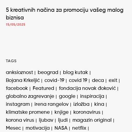
5 kreativnih načina za promociju vašeg malog
biznisa
15/05/2025
TAGS
anksioznost
beograd
blog kutak
Bojana Krkeljić
covid-19
covid 19
deca
exit
facebook
Featured
fondacija novak đoković
globalno zagrevanje
google
inspiracija
instagram
irena rangelov
izložba
kina
klimatske promene
knjige
koronavirus
korona virus
ljubav
ljudi
magazin original
Mesec
motivacija
NASA
netflix