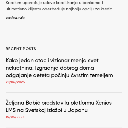
Kredium upoređuje uslove kreditiranja u bankama i
ultimativno klijentu obezbeđuje najbolju opciju za kredit.
PROČITAJ VIŠE
RECENT POSTS
Kako jedan otac i vizionar menja svet
nekretnina: Izgradnja dobrog doma i
odgajanje deteta počinju čvrstim temeljem
23/06/2025
Željana Babić predstavila platformu Xenios
LMS na Svetskoj izložbi u Japanu
15/05/2025