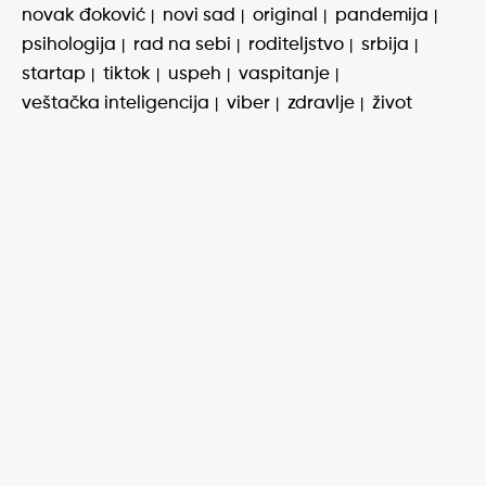
novak đoković
novi sad
original
pandemija
psihologija
rad na sebi
roditeljstvo
srbija
startap
tiktok
uspeh
vaspitanje
veštačka inteligencija
viber
zdravlje
život