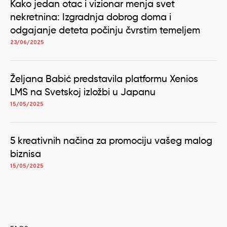
Kako jedan otac i vizionar menja svet
nekretnina: Izgradnja dobrog doma i
odgajanje deteta počinju čvrstim temeljem
23/06/2025
Željana Babić predstavila platformu Xenios
LMS na Svetskoj izložbi u Japanu
15/05/2025
5 kreativnih načina za promociju vašeg malog
biznisa
15/05/2025