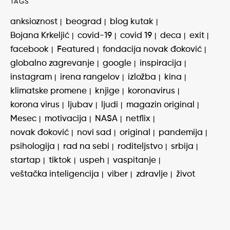
TAGS
anksioznost
beograd
blog kutak
Bojana Krkeljić
covid-19
covid 19
deca
exit
facebook
Featured
fondacija novak đoković
globalno zagrevanje
google
inspiracija
instagram
irena rangelov
izložba
kina
klimatske promene
knjige
koronavirus
korona virus
ljubav
ljudi
magazin original
Mesec
motivacija
NASA
netflix
novak đoković
novi sad
original
pandemija
psihologija
rad na sebi
roditeljstvo
srbija
startap
tiktok
uspeh
vaspitanje
veštačka inteligencija
viber
zdravlje
život