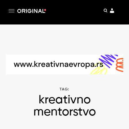
pretraga
Original
Original magazin
Skip
to
content
TAG:
kreativno
mentorstvo