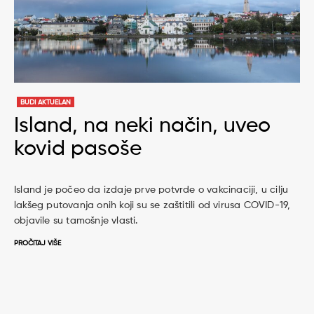
BUDI AKTUELAN
Island, na neki način, uveo
kovid pasoše
Island je počeo da izdaje prve potvrde o vakcinaciji, u cilju
lakšeg putovanja onih koji su se zaštitili od virusa COVID-19,
objavile su tamošnje vlasti.
PROČITAJ VIŠE