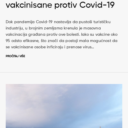
vakcinisane protiv Covid-19
Dok pandemija Covid-19 nastavlja da pustoši turističku
industriju, u brojnim zemljama krenula je masovna
vakcinacija građana protiv ove bolesti. Iako su vakcine oko
95 odsto efikasne, što znači da postoji mala mogućnost da
se vakcinisane osobe inficiraju i prenose virus…
PROČITAJ VIŠE