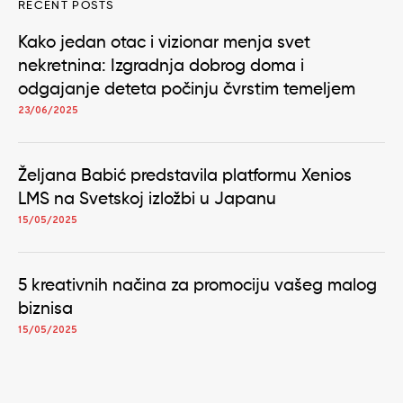
RECENT POSTS
Kako jedan otac i vizionar menja svet
nekretnina: Izgradnja dobrog doma i
odgajanje deteta počinju čvrstim temeljem
23/06/2025
Željana Babić predstavila platformu Xenios
LMS na Svetskoj izložbi u Japanu
15/05/2025
5 kreativnih načina za promociju vašeg malog
biznisa
15/05/2025