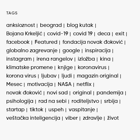
TAGS
anksioznost
beograd
blog kutak
Bojana Krkeljić
covid-19
covid 19
deca
exit
facebook
Featured
fondacija novak đoković
globalno zagrevanje
google
inspiracija
instagram
irena rangelov
izložba
kina
klimatske promene
knjige
koronavirus
korona virus
ljubav
ljudi
magazin original
Mesec
motivacija
NASA
netflix
novak đoković
novi sad
original
pandemija
psihologija
rad na sebi
roditeljstvo
srbija
startap
tiktok
uspeh
vaspitanje
veštačka inteligencija
viber
zdravlje
život