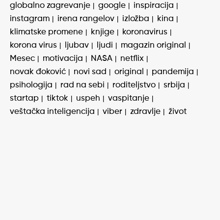
globalno zagrevanje
google
inspiracija
instagram
irena rangelov
izložba
kina
klimatske promene
knjige
koronavirus
korona virus
ljubav
ljudi
magazin original
Mesec
motivacija
NASA
netflix
novak đoković
novi sad
original
pandemija
psihologija
rad na sebi
roditeljstvo
srbija
startap
tiktok
uspeh
vaspitanje
veštačka inteligencija
viber
zdravlje
život