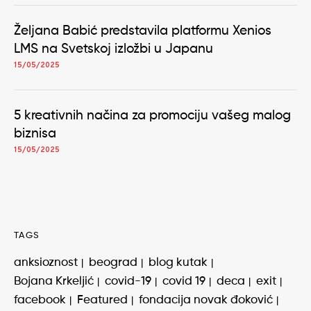
Željana Babić predstavila platformu Xenios
LMS na Svetskoj izložbi u Japanu
15/05/2025
5 kreativnih načina za promociju vašeg malog
biznisa
15/05/2025
TAGS
anksioznost
beograd
blog kutak
Bojana Krkeljić
covid-19
covid 19
deca
exit
facebook
Featured
fondacija novak đoković