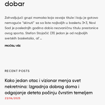
dobar
Zahvaljujući grupi momaka koja osvaja titule i koju je gotovo
nemoguće “skinuti” sa sa liste najboljih u basketu 3×3, Novi
Sad je poslednjih godina dobio nezvaničnu titulu prestonice
ovog sporta. Stefan Stojačić (31) jedan je od najboljih
svetskih basketaša, al’…
PROČITAJ VIŠE
RECENT POSTS
Kako jedan otac i vizionar menja svet
nekretnina: Izgradnja dobrog doma i
odgajanje deteta počinju čvrstim temeljem
23/06/2025