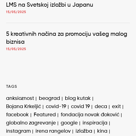
LMS na Svetskoj izložbi u Japanu
15/05/2025
5 kreativnih načina za promociju vašeg malog
biznisa
15/05/2025
TAGS
anksioznost
beograd
blog kutak
Bojana Krkeljić
covid-19
covid 19
deca
exit
facebook
Featured
fondacija novak đoković
globalno zagrevanje
google
inspiracija
instagram
irena rangelov
izložba
kina