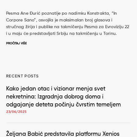
Pesma Ane Đurić poznatije po nadimku Konstrakta, “In
Corpore Sano”, osvojila je maksimalan broj glasova i
stručnog žirija i publike na takmičenju Pesma za Evroviziju 22
i u maju će predstavljati Srbiju na takmičenju u Torinu.
PROČITAJ VIŠE
RECENT POSTS
Kako jedan otac i vizionar menja svet
nekretnina: Izgradnja dobrog doma i
odgajanje deteta počinju čvrstim temeljem
23/06/2025
Željana Babić predstavila platformu Xenios