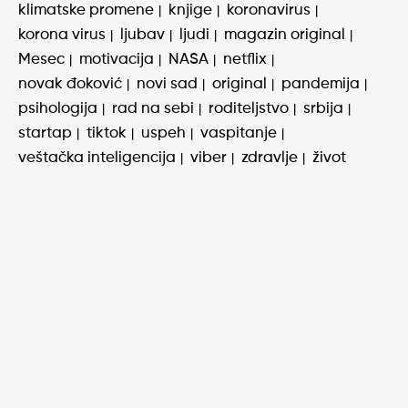
klimatske promene
knjige
koronavirus
korona virus
ljubav
ljudi
magazin original
Mesec
motivacija
NASA
netflix
novak đoković
novi sad
original
pandemija
psihologija
rad na sebi
roditeljstvo
srbija
startap
tiktok
uspeh
vaspitanje
veštačka inteligencija
viber
zdravlje
život