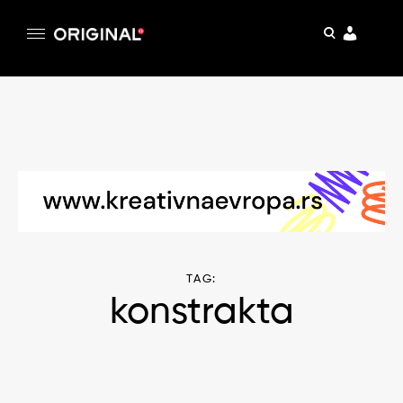
pretraga
Original
Original magazin
Skip
to
content
TAG:
konstrakta