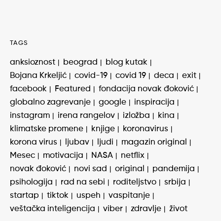
TAGS
anksioznost
beograd
blog kutak
Bojana Krkeljić
covid-19
covid 19
deca
exit
facebook
Featured
fondacija novak đoković
globalno zagrevanje
google
inspiracija
instagram
irena rangelov
izložba
kina
klimatske promene
knjige
koronavirus
korona virus
ljubav
ljudi
magazin original
Mesec
motivacija
NASA
netflix
novak đoković
novi sad
original
pandemija
psihologija
rad na sebi
roditeljstvo
srbija
startap
tiktok
uspeh
vaspitanje
veštačka inteligencija
viber
zdravlje
život