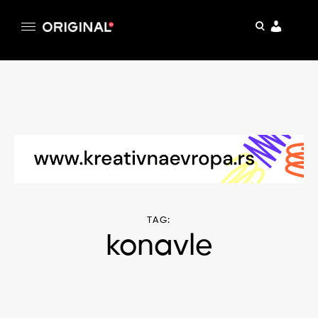
pretraga
Original
Original magazin
Skip
to
content
TAG:
konavle