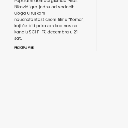
Popularni domaći glumac Miloš
Biković igra jednu od vodećih
uloga u ruskom
naučnofantastičnom filmu “Koma”,
koji će biti prikazan kod nas na
kanalu SCI FI 17. decembra u 21
sat.
PROČITAJ VIŠE