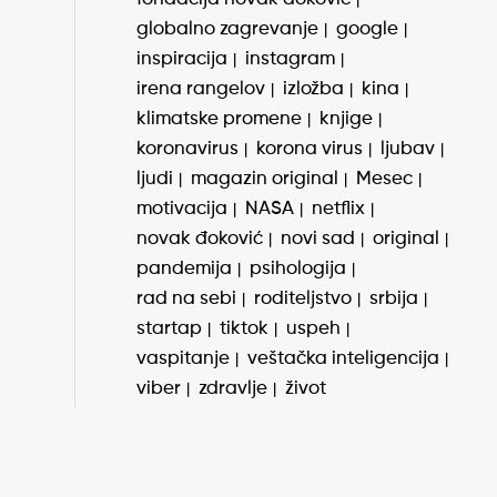
globalno zagrevanje
google
inspiracija
instagram
irena rangelov
izložba
kina
klimatske promene
knjige
koronavirus
korona virus
ljubav
ljudi
magazin original
Mesec
motivacija
NASA
netflix
novak đoković
novi sad
original
pandemija
psihologija
rad na sebi
roditeljstvo
srbija
startap
tiktok
uspeh
vaspitanje
veštačka inteligencija
viber
zdravlje
život