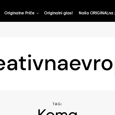
Originalne Priče
Originalni glas!
Naša ORIGINALna 
toggle
child
menu
TAG: