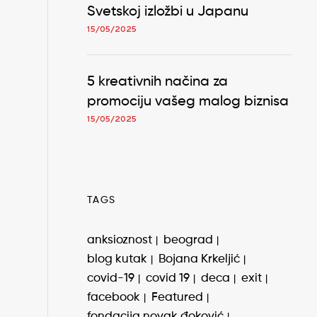
Svetskoj izložbi u Japanu
15/05/2025
5 kreativnih načina za
promociju vašeg malog biznisa
15/05/2025
TAGS
anksioznost
beograd
blog kutak
Bojana Krkeljić
covid-19
covid 19
deca
exit
facebook
Featured
fondacija novak đoković