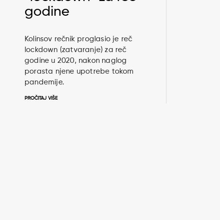
godine
Kolinsov rečnik proglasio je reč
lockdown (zatvaranje) za reč
godine u 2020, nakon naglog
porasta njene upotrebe tokom
pandemije.
PROČITAJ VIŠE