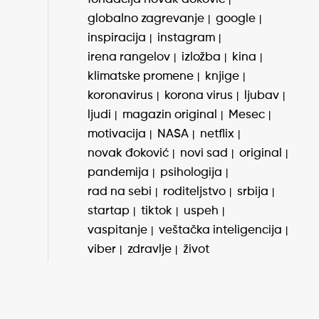
globalno zagrevanje
google
inspiracija
instagram
irena rangelov
izložba
kina
klimatske promene
knjige
koronavirus
korona virus
ljubav
ljudi
magazin original
Mesec
motivacija
NASA
netflix
novak đoković
novi sad
original
pandemija
psihologija
rad na sebi
roditeljstvo
srbija
startap
tiktok
uspeh
vaspitanje
veštačka inteligencija
viber
zdravlje
život