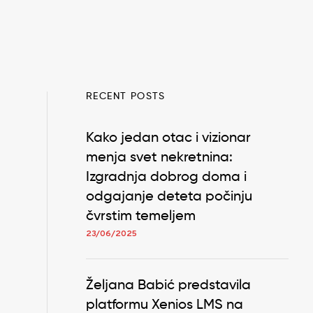
RECENT POSTS
Kako jedan otac i vizionar
menja svet nekretnina:
Izgradnja dobrog doma i
odgajanje deteta počinju
čvrstim temeljem
23/06/2025
Željana Babić predstavila
platformu Xenios LMS na