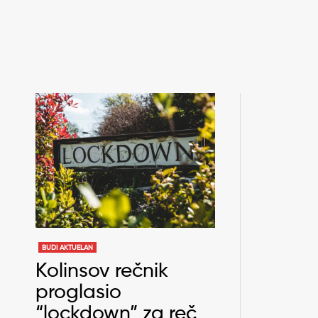
BUDI AKTUELAN
Kolinsov rečnik
proglasio
“lockdown” za reč