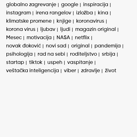
globalno zagrevanje
google
inspiracija
instagram
irena rangelov
izložba
kina
klimatske promene
knjige
koronavirus
korona virus
ljubav
ljudi
magazin original
Mesec
motivacija
NASA
netflix
novak đoković
novi sad
original
pandemija
psihologija
rad na sebi
roditeljstvo
srbija
startap
tiktok
uspeh
vaspitanje
veštačka inteligencija
viber
zdravlje
život