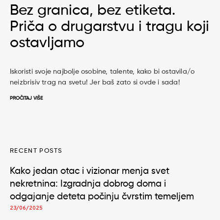
Bez granica, bez etiketa.
Priča o drugarstvu i tragu koji
ostavljamo
Iskoristi svoje najbolje osobine, talente, kako bi ostavila/o
neizbrisiv trag na svetu! Jer baš zato si ovde i sada!
PROČITAJ VIŠE
RECENT POSTS
Kako jedan otac i vizionar menja svet
nekretnina: Izgradnja dobrog doma i
odgajanje deteta počinju čvrstim temeljem
23/06/2025