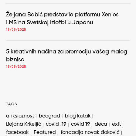
Željana Babić predstavila platformu Xenios
LMS na Svetskoj izložbi u Japanu
15/05/2025
5 kreativnih načina za promociju vašeg malog
biznisa
15/05/2025
TAGS
anksioznost
beograd
blog kutak
Bojana Krkeljić
covid-19
covid 19
deca
exit
facebook
Featured
fondacija novak đoković