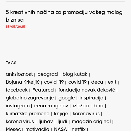
5 kreativnih načina za promociju vašeg malog
biznisa
15/05/2025
TAGS
anksioznost
beograd
blog kutak
Bojana Krkeljić
covid-19
covid 19
deca
exit
facebook
Featured
fondacija novak đoković
globalno zagrevanje
google
inspiracija
instagram
irena rangelov
izložba
kina
klimatske promene
knjige
koronavirus
korona virus
ljubav
ljudi
magazin original
Mesec
motivacija
NASA
netflix