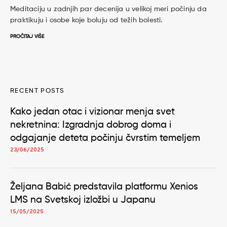
Meditaciju u zadnjih par decenija u velikoj meri počinju da
praktikuju i osobe koje boluju od težih bolesti.
PROČITAJ VIŠE
RECENT POSTS
Kako jedan otac i vizionar menja svet
nekretnina: Izgradnja dobrog doma i
odgajanje deteta počinju čvrstim temeljem
23/06/2025
Željana Babić predstavila platformu Xenios
LMS na Svetskoj izložbi u Japanu
15/05/2025