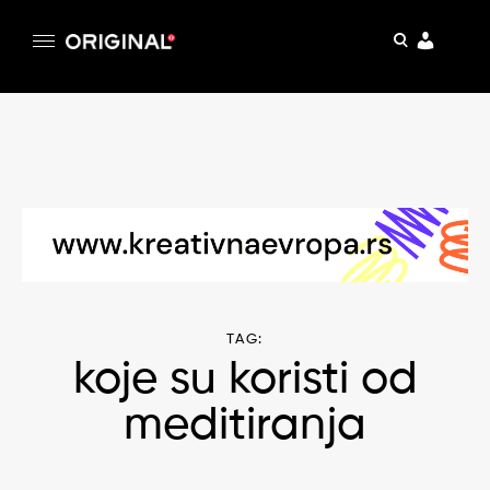
pretraga
Original
Original magazin
Skip
to
content
TAG:
koje su koristi od
meditiranja