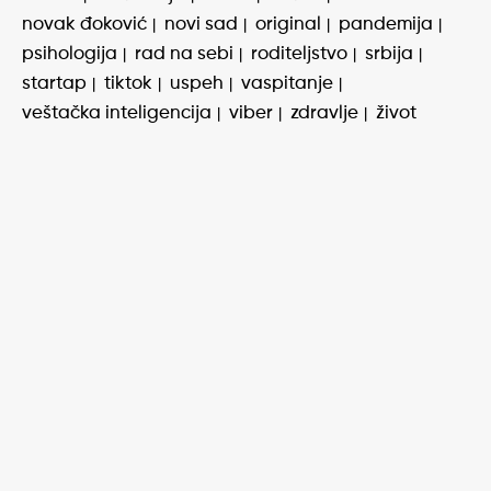
novak đoković
novi sad
original
pandemija
psihologija
rad na sebi
roditeljstvo
srbija
startap
tiktok
uspeh
vaspitanje
veštačka inteligencija
viber
zdravlje
život