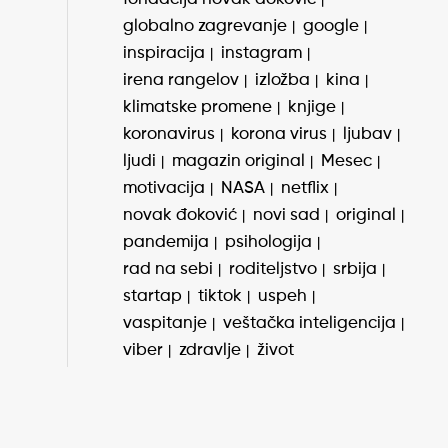
globalno zagrevanje
google
inspiracija
instagram
irena rangelov
izložba
kina
klimatske promene
knjige
koronavirus
korona virus
ljubav
ljudi
magazin original
Mesec
motivacija
NASA
netflix
novak đoković
novi sad
original
pandemija
psihologija
rad na sebi
roditeljstvo
srbija
startap
tiktok
uspeh
vaspitanje
veštačka inteligencija
viber
zdravlje
život