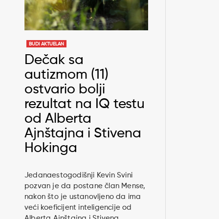
BUDI AKTUELAN
Dečak sa
autizmom (11)
ostvario bolji
rezultat na IQ testu
od Alberta
Ajnštajna i Stivena
Hokinga
Jedanaestogodišnji Kevin Svini
pozvan je da postane član Mense,
nakon što je ustanovljeno da ima
veći koeficijent inteligencije od
Alberta Ajnštajna i Stivena