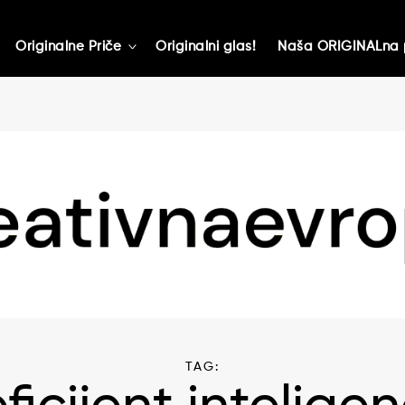
Originalne Priče
Originalni glas!
Naša ORIGINALna 
toggle
child
menu
TAG: