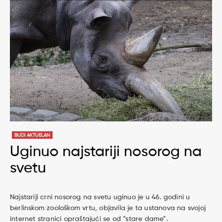
BUDI AKTUELAN
Uginuo najstariji nosorog na
svetu
Najstariji crni nosorog na svetu uginuo je u 46. godini u
berlinskom zoološkom vrtu, objavila je ta ustanova na svojoj
internet stranici opraštajući se od “stare dame”.