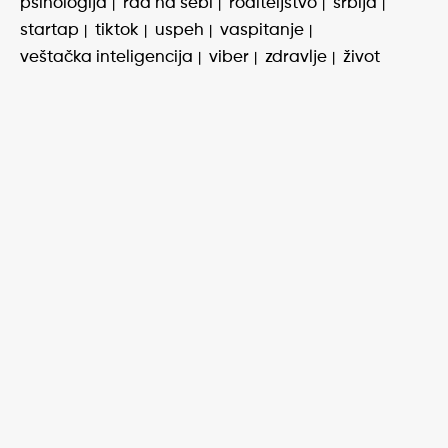
psihologija
rad na sebi
roditeljstvo
srbija
startap
tiktok
uspeh
vaspitanje
veštačka inteligencija
viber
zdravlje
život