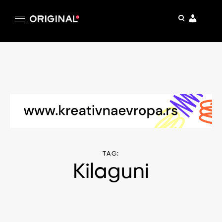
pretraga
Original
Original magazin
Skip
to
content
TAG:
Kilaguni