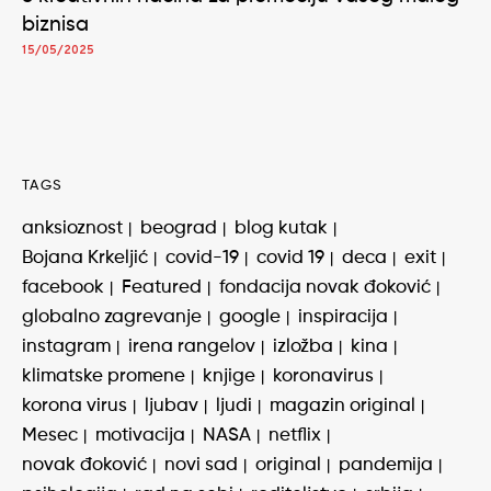
biznisa
15/05/2025
TAGS
anksioznost
beograd
blog kutak
Bojana Krkeljić
covid-19
covid 19
deca
exit
facebook
Featured
fondacija novak đoković
globalno zagrevanje
google
inspiracija
instagram
irena rangelov
izložba
kina
klimatske promene
knjige
koronavirus
korona virus
ljubav
ljudi
magazin original
Mesec
motivacija
NASA
netflix
novak đoković
novi sad
original
pandemija