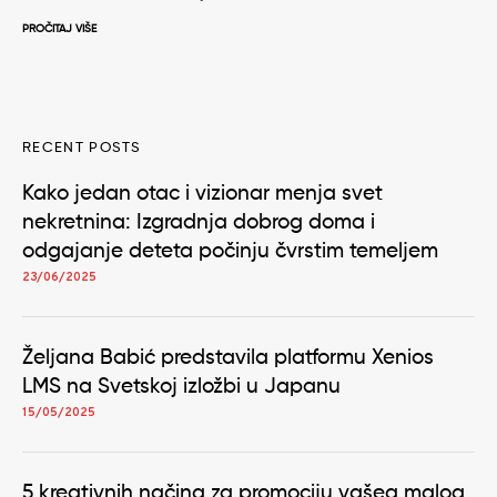
PROČITAJ VIŠE
RECENT POSTS
Kako jedan otac i vizionar menja svet
nekretnina: Izgradnja dobrog doma i
odgajanje deteta počinju čvrstim temeljem
23/06/2025
Željana Babić predstavila platformu Xenios
LMS na Svetskoj izložbi u Japanu
15/05/2025
5 kreativnih načina za promociju vašeg malog