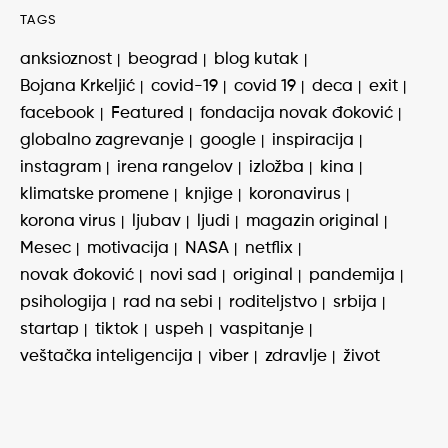
TAGS
anksioznost
beograd
blog kutak
Bojana Krkeljić
covid-19
covid 19
deca
exit
facebook
Featured
fondacija novak đoković
globalno zagrevanje
google
inspiracija
instagram
irena rangelov
izložba
kina
klimatske promene
knjige
koronavirus
korona virus
ljubav
ljudi
magazin original
Mesec
motivacija
NASA
netflix
novak đoković
novi sad
original
pandemija
psihologija
rad na sebi
roditeljstvo
srbija
startap
tiktok
uspeh
vaspitanje
veštačka inteligencija
viber
zdravlje
život