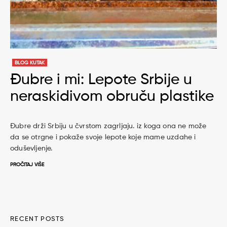
BLOG KUTAK
Đubre i mi: Lepote Srbije u
neraskidivom obruču plastike
Đubre drži Srbiju u čvrstom zagrljaju. iz koga ona ne može
da se otrgne i pokaže svoje lepote koje mame uzdahe i
oduševljenje.
PROČITAJ VIŠE
RECENT POSTS