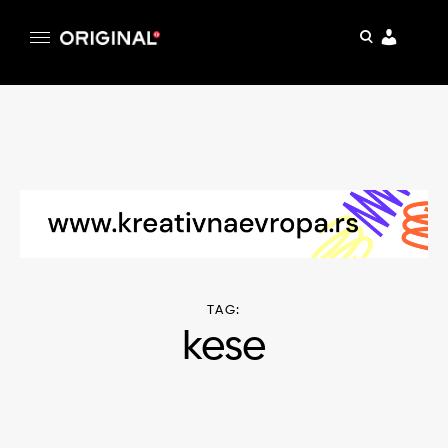
pretraga
Original
Original magazin
Skip
to
content
TAG:
kese