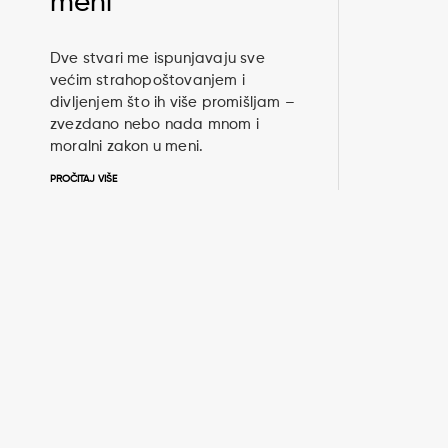
meni
Dve stvari me ispunjavaju sve
većim strahopoštovanjem i
divljenjem što ih više promišljam –
zvezdano nebo nada mnom i
moralni zakon u meni.
PROČITAJ VIŠE