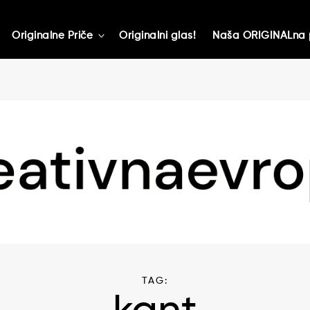
Originalne Priče
Originalni glas!
Naša ORIGINALna 
toggle
child
menu
TAG: