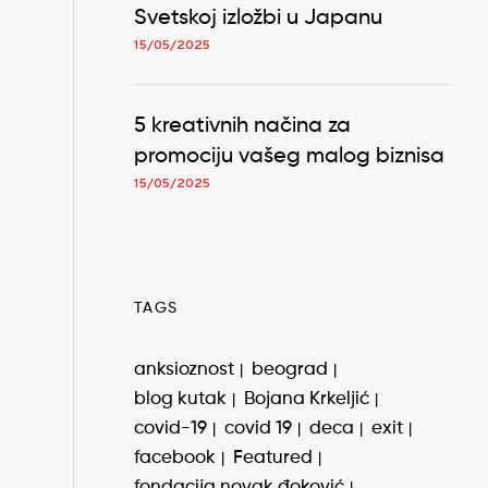
Svetskoj izložbi u Japanu
15/05/2025
5 kreativnih načina za
promociju vašeg malog biznisa
15/05/2025
TAGS
anksioznost
beograd
blog kutak
Bojana Krkeljić
covid-19
covid 19
deca
exit
facebook
Featured
fondacija novak đoković