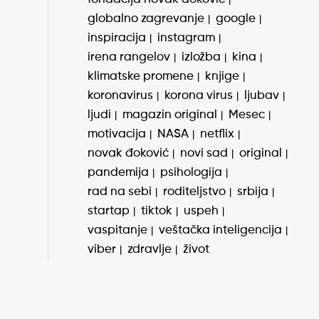
globalno zagrevanje
google
inspiracija
instagram
irena rangelov
izložba
kina
klimatske promene
knjige
koronavirus
korona virus
ljubav
ljudi
magazin original
Mesec
motivacija
NASA
netflix
novak đoković
novi sad
original
pandemija
psihologija
rad na sebi
roditeljstvo
srbija
startap
tiktok
uspeh
vaspitanje
veštačka inteligencija
viber
zdravlje
život