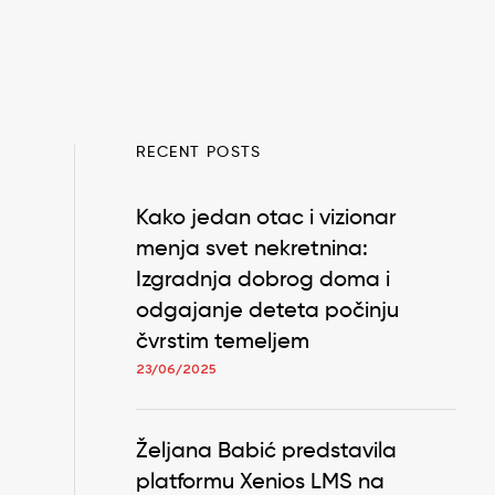
RECENT POSTS
Kako jedan otac i vizionar
menja svet nekretnina:
Izgradnja dobrog doma i
odgajanje deteta počinju
čvrstim temeljem
23/06/2025
Željana Babić predstavila
platformu Xenios LMS na